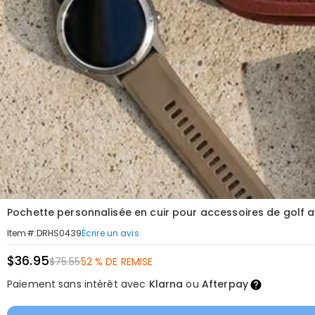
Pochette personnalisée en cuir pour accessoires de golf 
Écrire un avis
Item#
:
DRHS0439
$36.95
$75.55
52 % DE REMISE
Paiement sans intérêt avec
Klarna
ou
Afterpay