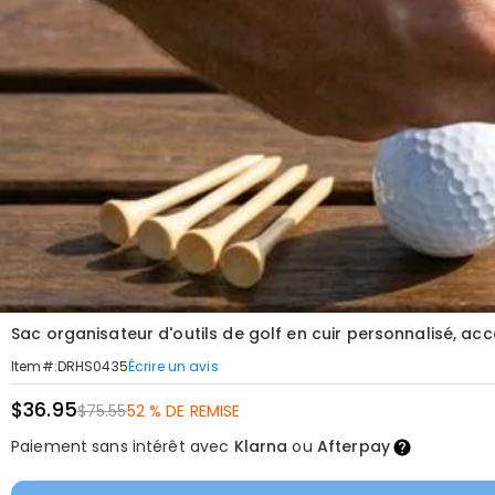
Sac organisateur d'outils de golf en cuir personnalisé, 
Écrire un avis
Item#
:
DRHS0435
$36.95
$75.55
52 % DE REMISE
Paiement sans intérêt avec
Klarna
ou
Afterpay