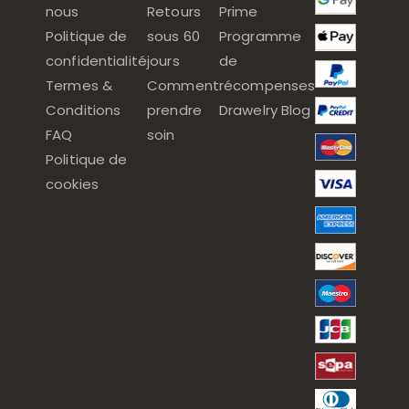
nous
Retours
Prime
Politique de
sous 60
Programme
confidentialité
jours
de
Termes &
Comment
récompenses
Conditions
prendre
Drawelry Blog
FAQ
soin
Politique de
cookies