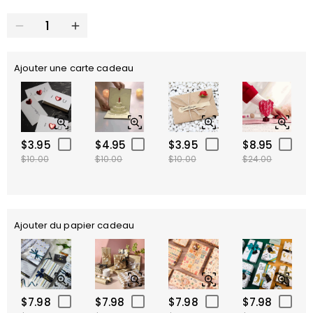
Ajouter une carte cadeau
$3.95
$4.95
$3.95
$8.95
$10.00
$10.00
$10.00
$24.00
Ajouter du papier cadeau
$7.98
$7.98
$7.98
$7.98