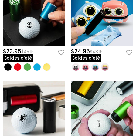
$23.95
$24.95
$45.15
$48.15
Soldes d'été
Soldes d'été