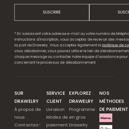
SUSCRIRE
SUSCR
* En saisissant votre adresse e-mail ou votre numéro de télépho
instructions d'inscription, vous acceptez de recevoir des mess
la part de Drawelry. Vous acceptez également la
politique de co
vous désabonner, vous pouvez utiliser le lien de désabonnemen
chaque message ou contacter notre équipe d'assistance pour o
concernant le processus de désabonnement.
SUR
SERVICE
EXPLOREZ
NOS
DRAWELRY
CLIENT
DRAWELRY
MÉTHODES
DE PAIEMENT
À propos de
Livraison
Programme
nous
Modes de
en gros
Contactez-
paiement
Drawelry