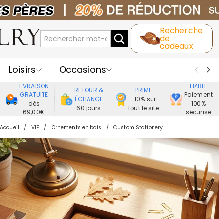
Recherche
de
cadeaux
Loisirs
Occasions
LIVRAISON
FIABLE
RETOUR &
PRIME
Destinataires
Meilleure Ventes
GRATUITE
Paiement
ÉCHANGE
-10% sur
dès
100%
60 jours
tout le site
69,00€
sécurisé
Nouveaux
Bijoux
Maison&Vie
Accueil
VIE
Ornements en bois
Custom Stationery
Vêtement