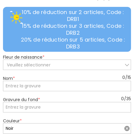
10% de réduction sur 2 articles, Code :
DRB1
15% de réduction sur 3 articles, Code :
DRB2
20% de réduction sur 5 articles, Code :
DRB3
Fleur de naissance
*
Veuillez sélectionner
0
/
15
Nom
*
0
/
35
Gravure du fond
*
Couleur
*