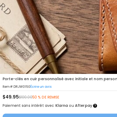
Porte-clés en cuir personnalisé avec initiale et nom pers
Écrire un avis
Item#
:
DRJW0150
$49.95
$100.00
50 % DE REMISE
Paiement sans intérêt avec
Klarna
ou
Afterpay