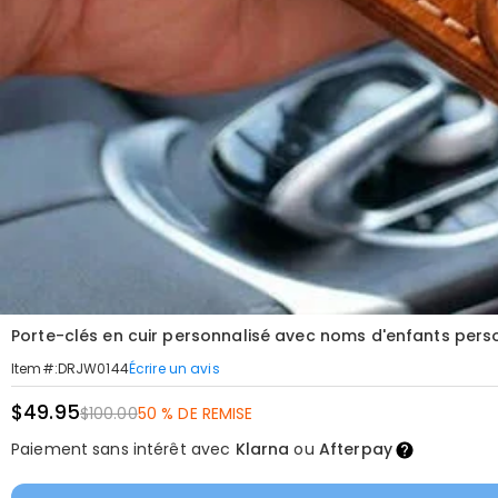
Porte-clés en cuir personnalisé avec noms d'enfants perso
Écrire un avis
Item#
:
DRJW0144
$49.95
$100.00
50 % DE REMISE
Paiement sans intérêt avec
Klarna
ou
Afterpay