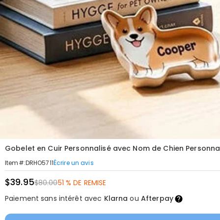
Gobelet en Cuir Personnalisé avec Nom de Chien Personn
Écrire un avis
Item#
:
DRHO5711
$39.95
$80.00
51 % DE REMISE
Paiement sans intérêt avec
Klarna
ou
Afterpay