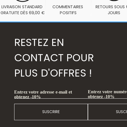
LIVRAISON STANDARD 
COMMENTAIRES 
RETOURS SOUS 6
GRATUITE DÈS 69,00 €
POSITIFS
JOURS
RESTEZ EN
CONTACT POUR
PLUS D'OFFRES !
Entrez votre numéro
Entrez votre adresse e-mail et
obtenez -10%
obtenez -10%
SUSCRIRE
SUSCR