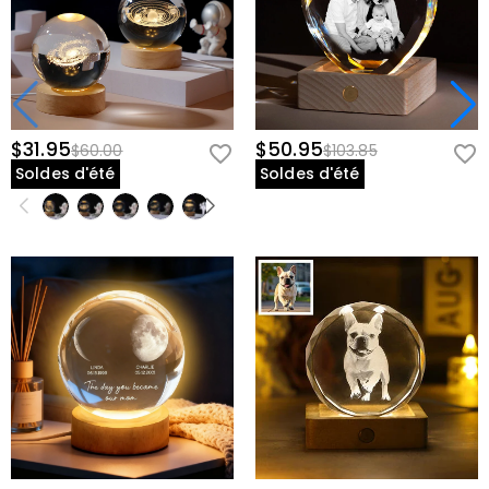
$31.95
$50.95
$60.00
$103.85
Soldes d'été
Soldes d'été