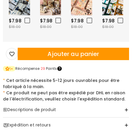
$7.98
$7.98
$7.98
$7.98
$18.00
$18.00
$18.00
$18.00
Ajouter au panier
Récompense
29
Points
1
×
*
Cet article nécessite 5-12 jours ouvrables pour être
fabriqué à la main.
*
Ce produit ne peut pas être expédié par DHL en raison
de l'électrification, veuillez choisir l'expédition standard.
Descriptions de produit
Item#
:
DRHL2182
Expédition et retours
Une Douce Lueur pour les Souvenirs qui Ne S'effacent Jamais