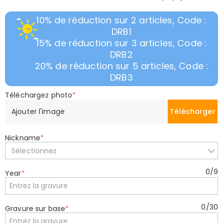
10% de réduction sur 2 articles, Code :
DRB1
15% de réduction sur 3 articles, Code :
DRB2
20% de réduction sur 5 articles, Code :
DRB3
Téléchargez photo
*
Ajouter l'image
Télécharger
Nickname
*
Sélectionnez
0
/
9
Year
*
0
/
30
Gravure sur base
*