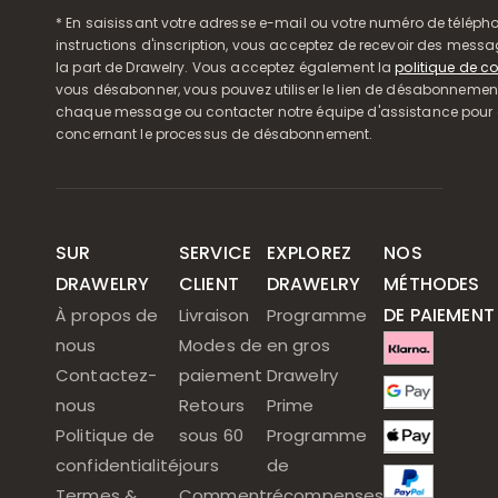
* En saisissant votre adresse e-mail ou votre numéro de télépho
instructions d'inscription, vous acceptez de recevoir des mess
la part de Drawelry. Vous acceptez également la
politique de co
vous désabonner, vous pouvez utiliser le lien de désabonnemen
chaque message ou contacter notre équipe d'assistance pour o
concernant le processus de désabonnement.
SUR
SERVICE
EXPLOREZ
NOS
DRAWELRY
CLIENT
DRAWELRY
MÉTHODES
DE PAIEMENT
À propos de
Livraison
Programme
nous
Modes de
en gros
Contactez-
paiement
Drawelry
nous
Retours
Prime
Politique de
sous 60
Programme
confidentialité
jours
de
Termes &
Comment
récompenses