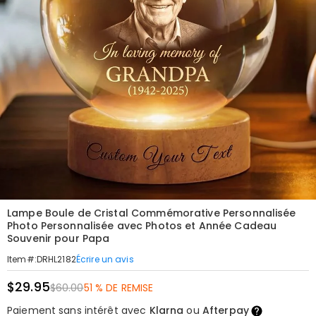
Lampe Boule de Cristal Commémorative Personnalisée
Photo Personnalisée avec Photos et Année Cadeau
Souvenir pour Papa
Écrire un avis
Item#
:
DRHL2182
$29.95
$60.00
51 % DE REMISE
Paiement sans intérêt avec
Klarna
ou
Afterpay