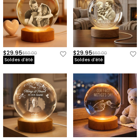
$29.95
$29.95
$60.00
$60.00
Soldes d'été
Soldes d'été