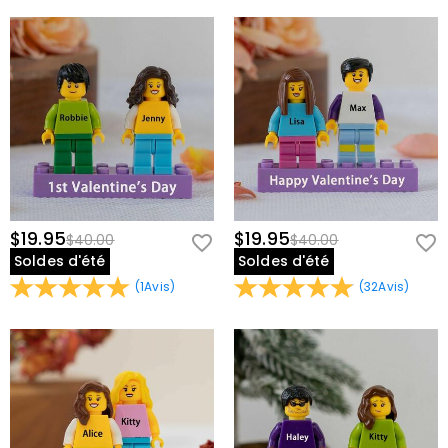
$19.95
$19.95
$40.00
$40.00
Soldes d'été
Soldes d'été
(
1
Avis
)
(
32
Avis
)