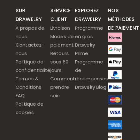
SUR
SERVICE
EXPLOREZ
NOS
DRAWELRY
CLIENT
DRAWELRY
MÉTHODES
DE PAIEMENT
À propos de
Livraison
Programme
nous
Modes de
en gros
Contactez-
paiement
Drawelry
nous
Retours
Prime
Politique de
sous 60
Programme
confidentialité
jours
de
Termes &
Comment
récompenses
Conditions
prendre
Drawelry Blog
FAQ
soin
Politique de
cookies