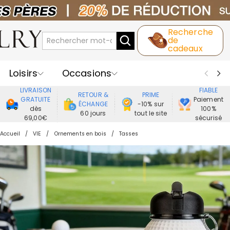
Recherche
de
cadeaux
Loisirs
Occasions
LIVRAISON
FIABLE
RETOUR &
PRIME
Destinataires
Meilleure Ventes
GRATUITE
Paiement
ÉCHANGE
-10% sur
dès
100%
60 jours
tout le site
69,00€
sécurisé
Nouveaux
Bijoux
Maison&Vie
Accueil
VIE
Ornements en bois
Tasses
Vêtement