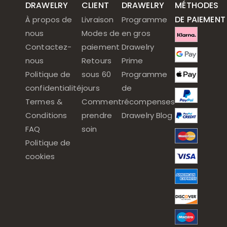
DRAWELRY
CLIENT
DRAWELRY
MÉTHODES
DE PAIEMENT
À propos de
Livraison
Programme
nous
Modes de
en gros
Contactez-
paiement
Drawelry
nous
Retours
Prime
Politique de
sous 60
Programme
confidentialité
jours
de
Termes &
Comment
récompenses
Conditions
prendre
Drawelry Blog
FAQ
soin
Politique de
cookies