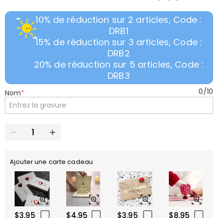
10% de réduction sur 2 articles, Code :
DRB1
15% de réduction sur 3 articles, Code :
DRB2
20% de réduction sur 5 articles, Code :
DRB3
0
/
10
Nom
*
Ajouter une carte cadeau
$3.95
$4.95
$3.95
$8.95