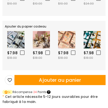
$10.00
$10.00
$10.00
$24.00
Ajouter du papier cadeau
$7.98
$7.98
$7.98
$7.98
$18.00
$18.00
$18.00
$18.00
Ajouter au panier
Récompense
24
Points
1
×
*
Cet article nécessite
5-12 jours ouvrables pour être
fabriqué à la main.