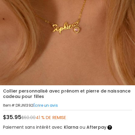
Collier personnalisé avec prénom et pierre de naissance
cadeau pour filles
Écrire un avis
Item#
:
DRJN1392
$35.95
$60.00
41 % DE REMISE
Paiement sans intérêt avec
Klarna
ou
Afterpay