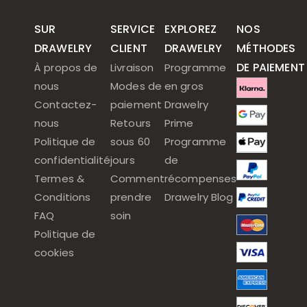
SUR
SERVICE
EXPLOREZ
NOS
DRAWELRY
CLIENT
DRAWELRY
MÉTHODES
DE PAIEMENT
À propos de
Livraison
Programme
nous
Modes de
en gros
Contactez-
paiement
Drawelry
nous
Retours
Prime
Politique de
sous 60
Programme
confidentialité
jours
de
Termes &
Comment
récompenses
Conditions
prendre
Drawelry Blog
FAQ
soin
Politique de
cookies