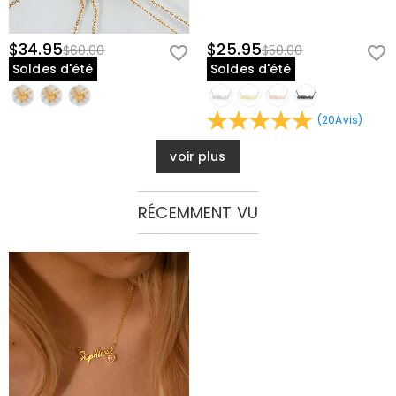
$34.95
$25.95
$60.00
$50.00
Soldes d'été
Soldes d'été
(
20
Avis
)
voir plus
RÉCEMMENT VU