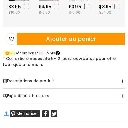
$3.95
$4.95
$3.95
$8.95
$10.00
$10.00
$10.00
$24.00
Ajouter au panier
Récompense
35
Points
1
×
*
Cet article nécessite
5-12 jours ouvrables pour être
fabriqué à la main.
Descriptions de produit
Item#
:
DRJN1392
Expédition et retours
Informations sur le collier
Matériau
:
Cuivre
·
Livraison gratuite
Mémoriser
Livraison standard
:
9-18
Jours ouvrables
$13.99 (Commandes < $69.00)
Gratuit (Commandes > $69.00)
Livraison express
:
5-8
Jours ouvrables