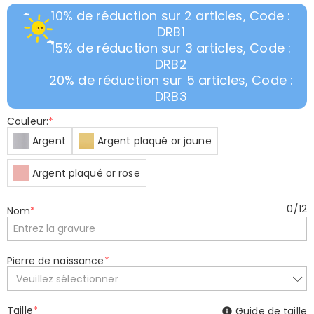
10% de réduction sur 2 articles, Code :
DRB1
15% de réduction sur 3 articles, Code :
DRB2
20% de réduction sur 5 articles, Code :
DRB3
Couleur:
*
Argent
Argent plaqué or jaune
Argent plaqué or rose
0
/
12
Nom
*
Pierre de naissance
*
Veuillez sélectionner
Taille
*
Guide de taille