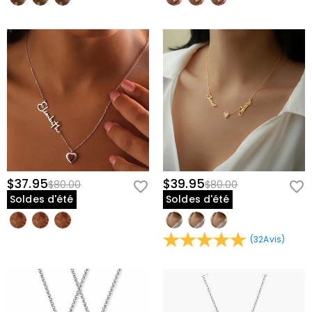
$37.95
$39.95
$80.00
$80.00
Soldes d'été
Soldes d'été
(
32
Avis
)