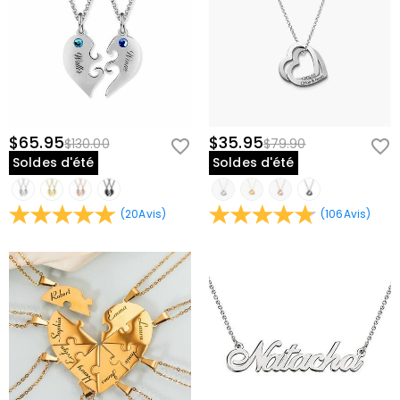
$65.95
$35.95
$130.00
$79.90
Soldes d'été
Soldes d'été
(
20
Avis
)
(
106
Avis
)