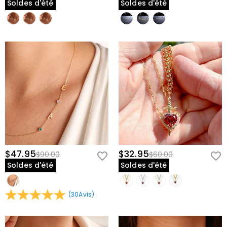
Soldes d'été
Soldes d'été
$47.95
$32.95
$90.00
$60.00
Soldes d'été
Soldes d'été
(
30
Avis
)