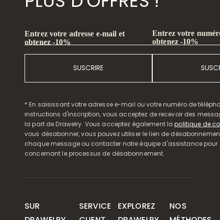
PLUS D'OFFRES !
Entrez votre numéro
Entrez votre adresse e-mail et
obtenez -10%
obtenez -10%
SUSCRIRE
SUSCR
* En saisissant votre adresse e-mail ou votre numéro de télépho
instructions d'inscription, vous acceptez de recevoir des mess
la part de Drawelry. Vous acceptez également la
politique de co
vous désabonner, vous pouvez utiliser le lien de désabonnemen
chaque message ou contacter notre équipe d'assistance pour o
concernant le processus de désabonnement.
SUR
SERVICE
EXPLOREZ
NOS
DRAWELRY
CLIENT
DRAWELRY
MÉTHODES