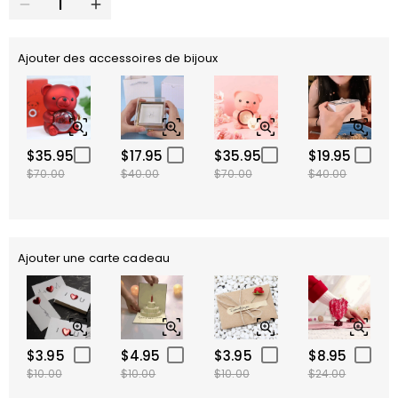
Ajouter des accessoires de bijoux
$35.95
$17.95
$35.95
$19.95
$70.00
$40.00
$70.00
$40.00
Ajouter une carte cadeau
$3.95
$4.95
$3.95
$8.95
$10.00
$10.00
$10.00
$24.00