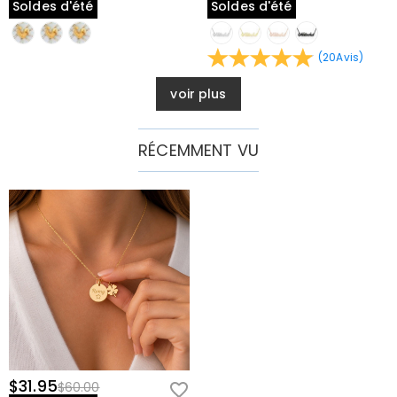
Soldes d'été
Soldes d'été
— c'est un souvenir que vous porterez chaque jour. Commandez
maintenant et créez une pièce qui est uniquement, magnifiquement
(
20
Avis
)
vôtre.
Informations sur le collier
voir plus
Matériau
:
Cuivre
RÉCEMMENT VU
$31.95
$60.00