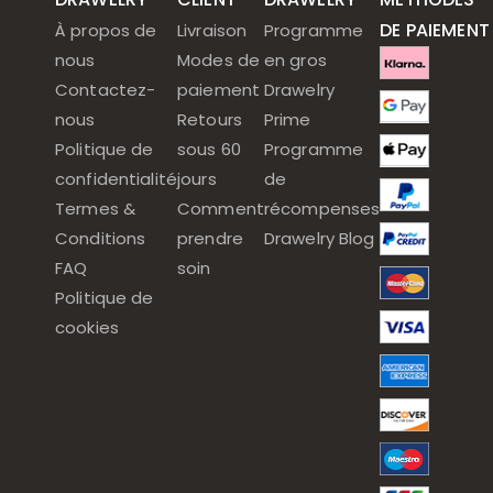
DE PAIEMENT
À propos de
Livraison
Programme
nous
Modes de
en gros
Contactez-
paiement
Drawelry
nous
Retours
Prime
Politique de
sous 60
Programme
confidentialité
jours
de
Termes &
Comment
récompenses
Conditions
prendre
Drawelry Blog
FAQ
soin
Politique de
cookies