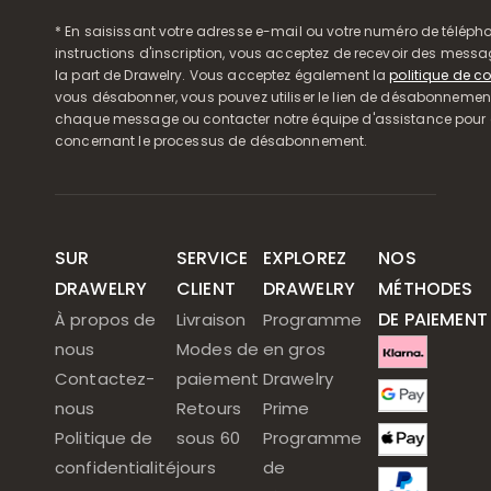
* En saisissant votre adresse e-mail ou votre numéro de télépho
instructions d'inscription, vous acceptez de recevoir des mess
la part de Drawelry. Vous acceptez également la
politique de co
vous désabonner, vous pouvez utiliser le lien de désabonnemen
chaque message ou contacter notre équipe d'assistance pour o
concernant le processus de désabonnement.
SUR
SERVICE
EXPLOREZ
NOS
DRAWELRY
CLIENT
DRAWELRY
MÉTHODES
DE PAIEMENT
À propos de
Livraison
Programme
nous
Modes de
en gros
Contactez-
paiement
Drawelry
nous
Retours
Prime
Politique de
sous 60
Programme
confidentialité
jours
de