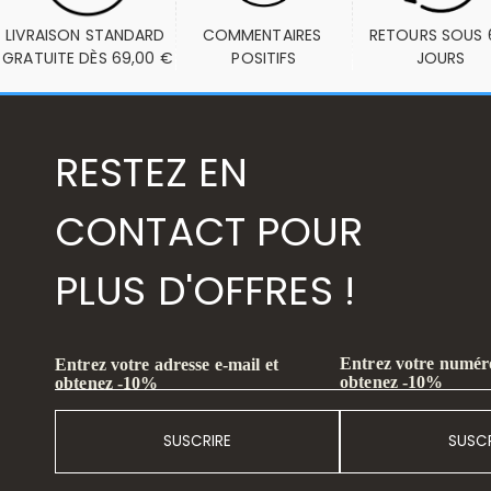
LIVRAISON STANDARD 
COMMENTAIRES 
RETOURS SOUS 6
GRATUITE DÈS 69,00 €
POSITIFS
JOURS
RESTEZ EN
CONTACT POUR
PLUS D'OFFRES !
Entrez votre numéro
Entrez votre adresse e-mail et
obtenez -10%
obtenez -10%
SUSCRIRE
SUSCR