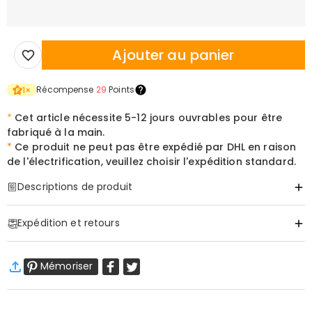
Ajouter au panier
Récompense
29
Points
1
×
*
Cet article nécessite 5-12 jours ouvrables pour être
fabriqué à la main.
*
Ce produit ne peut pas être expédié par DHL en raison
de l'électrification, veuillez choisir l'expédition standard.
Descriptions de produit
Item#
:
DRHL1758
Expédition et retours
Informations de base
Matériau
:
Acrylique
·
Livraison gratuite
Alimentation électrique
:
Alimenté par USB
Mémoriser
Livraison standard
:
9-18
Jours ouvrables
$13.99 (Commandes < $69.00)
Gratuit (Commandes > $69.00)
Livraison express
:
5-8
Jours ouvrables