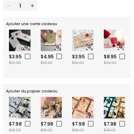
Ajouter une carte cadeau
$3.95
$4.95
$3.95
$8.95
$10.00
$10.00
$10.00
$24.00
Ajouter du papier cadeau
$7.98
$7.98
$7.98
$7.98
$18.00
$18.00
$18.00
$18.00