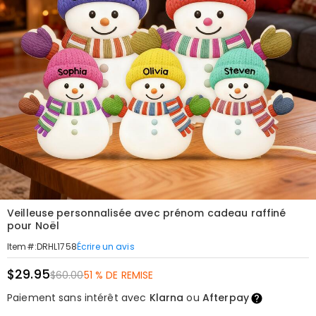
Veilleuse personnalisée avec prénom cadeau raffiné
pour Noël
Écrire un avis
Item#
:
DRHL1758
$29.95
$60.00
51 % DE REMISE
Paiement sans intérêt avec
Klarna
ou
Afterpay