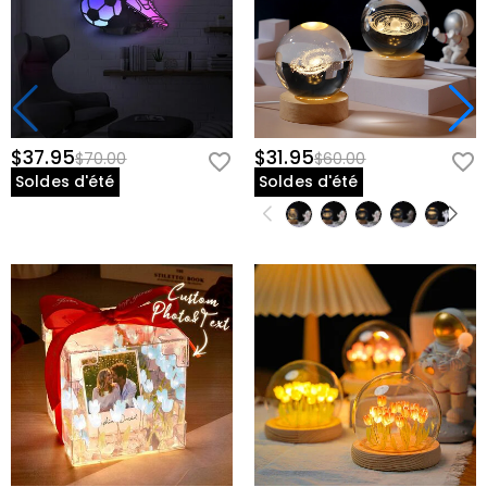
$37.95
$31.95
$70.00
$60.00
Soldes d'été
Soldes d'été