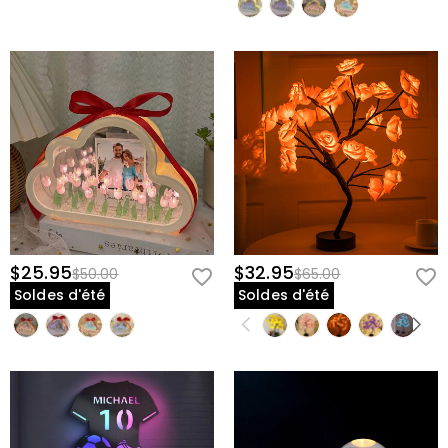
$25.95
$32.95
$50.00
$65.00
Soldes d'été
Soldes d'été