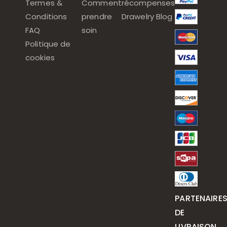
Termes &
Comment
récompenses
Conditions
prendre
Drawelry Blog
FAQ
soin
Politique de
cookies
PARTENAIRE
DE
LIVRAISON