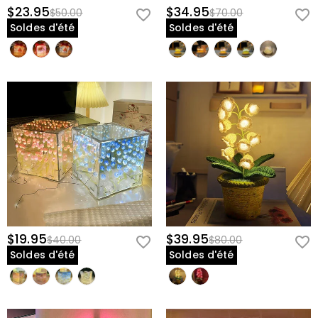
$23.95
$34.95
$50.00
$70.00
Soldes d'été
Soldes d'été
$19.95
$39.95
$40.00
$80.00
Soldes d'été
Soldes d'été