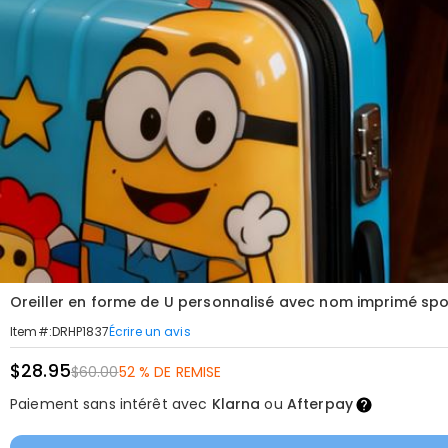
Oreiller en forme de U personnalisé avec nom imprimé spor
Écrire un avis
Item#
:
DRHP1837
$28.95
$60.00
52 % DE REMISE
Paiement sans intérêt avec
Klarna
ou
Afterpay