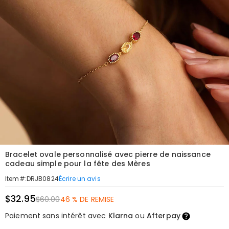
Bracelet ovale personnalisé avec pierre de naissance
cadeau simple pour la fête des Mères
Écrire un avis
Item#
:
DRJB0824
$32.95
$60.00
46 % DE REMISE
Paiement sans intérêt avec
Klarna
ou
Afterpay