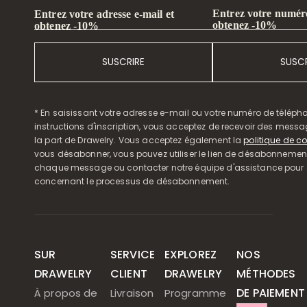
Entrez votre numéro
Entrez votre adresse e-mail et
obtenez -10%
obtenez -10%
SUSCRIRE
SUSCR
* En saisissant votre adresse e-mail ou votre numéro de télépho
instructions d'inscription, vous acceptez de recevoir des mess
la part de Drawelry. Vous acceptez également la
politique de co
vous désabonner, vous pouvez utiliser le lien de désabonnemen
chaque message ou contacter notre équipe d'assistance pour o
concernant le processus de désabonnement.
SUR
SERVICE
EXPLOREZ
NOS
DRAWELRY
CLIENT
DRAWELRY
MÉTHODES
DE PAIEMENT
À propos de
Livraison
Programme