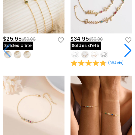
$25.95
$34.95
$50.00
$59.00
Soldes d'été
Soldes d'été
(
38
Avis
)