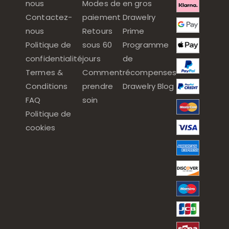
nous
Modes de
en gros
Contactez-
paiement
Drawelry
nous
Retours
Prime
Politique de
sous 60
Programme
confidentialité
jours
de
Termes &
Comment
récompenses
Conditions
prendre
Drawelry Blog
FAQ
soin
Politique de
cookies