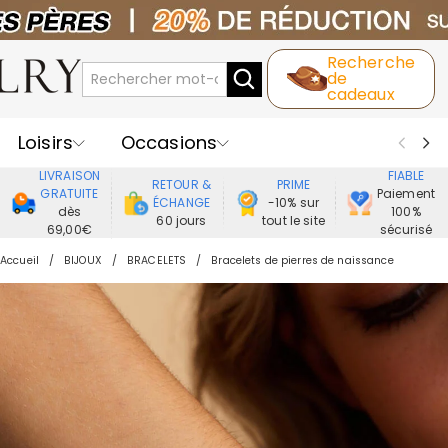
Recherche
de
cadeaux
Loisirs
Occasions
LIVRAISON
FIABLE
RETOUR &
PRIME
Destinataires
Meilleure Ventes
GRATUITE
Paiement
ÉCHANGE
-10% sur
dès
100%
60 jours
tout le site
69,00€
sécurisé
Nouveaux
Bijoux
Maison&Vie
Accueil
BIJOUX
BRACELETS
Bracelets de pierres de naissance
Vêtement