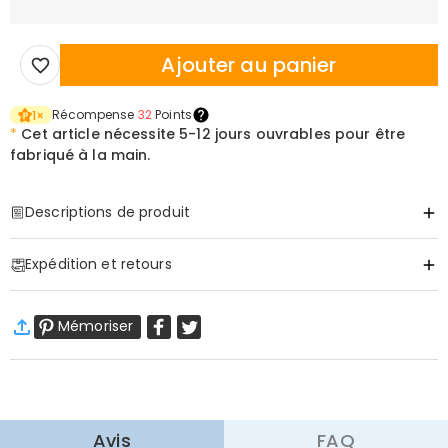
Ajouter au panier
Récompense
32
Points
1
×
*
Cet article nécessite
5-12 jours ouvrables pour être
fabriqué à la main.
Descriptions de produit
Item#
:
DRJB0824
Expédition et retours
·
Livraison gratuite
Mémoriser
Livraison standard
:
9-18
Jours ouvrables
$13.99 (Commandes < $69.00)
Gratuit (Commandes > $69.00)
Livraison express
:
5-8
Jours ouvrables
$25.99 (Commandes < $169.00)
Gratuit (Commandes > $169.00)
En savoir plus
Avis
FAQ