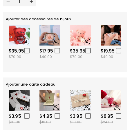
Ajouter des accessoires de bijoux
$35.95
$17.95
$35.95
$19.95
$70.00
$40.00
$70.00
$40.00
Ajouter une carte cadeau
$3.95
$4.95
$3.95
$8.95
$10.00
$10.00
$10.00
$24.00