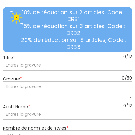
10% de réduction sur 2 articles, Code :
DRB1
15% de réduction sur 3 articles, Code :
DRB2
20% de réduction sur 5 articles, Code :
DRB3
0
/
12
Titre
*
0
/
50
Gravure
*
0
/
12
Adult Name
*
Nombre de noms et de styles
*