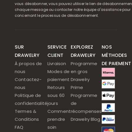
vous désabonner, vous pouvez utiliser le lien de désabonnemen
chaque message ou contacter notre équipe d'assistance pour o
concernant le processus de désabonnement.
SUR
SERVICE
EXPLOREZ
NOS
DRAWELRY
CLIENT
DRAWELRY
MÉTHODES
DE PAIEMENT
À propos de
Livraison
Programme
nous
Modes de
en gros
Contactez-
paiement
Drawelry
nous
Retours
Prime
Politique de
sous 60
Programme
confidentialité
jours
de
Termes &
Comment
récompenses
Conditions
prendre
Drawelry Blog
FAQ
soin