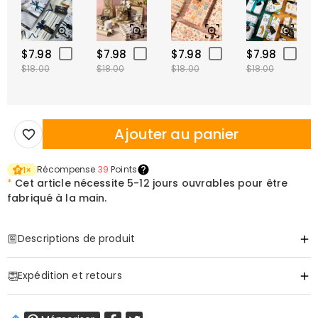
$7.98
$7.98
$7.98
$7.98
$18.00
$18.00
$18.00
$18.00
Ajouter au panier
Récompense
39
Points
1
×
*
Cet article nécessite
5-12 jours ouvrables pour être
fabriqué à la main.
Descriptions de produit
Item#
:
DRHF3192
Expédition et retours
Une Plaque en Bois Personnalisée Faite pour les Petits
·
Livraison gratuite
Aides Préférés de Grand-Papa