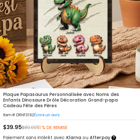
Plaque Papasaurus Personnalisée avec Noms des
Enfants Dinosaure Drôle Décoration Grand-papa
Cadeau Fête des Pères
Écrire un avis
Item#
:
DRHF3192
$39.95
$80.00
51 % DE REMISE
Paiement sans intérêt avec
Klarna
ou
Afterpay