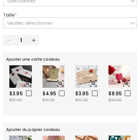
Sélectionnez
Taille
*
Veuillez sélectionner
Ajouter une carte cadeau
$3.95
$4.95
$3.95
$8.95
$10.00
$10.00
$10.00
$24.00
Ajouter du papier cadeau