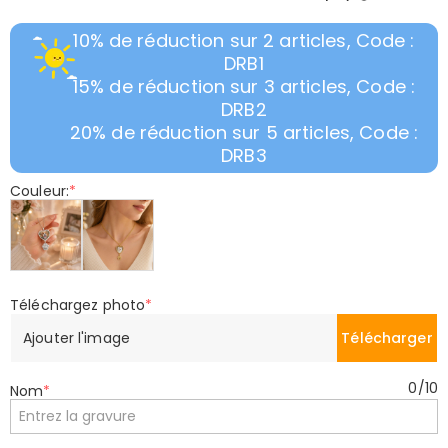
10% de réduction sur 2 articles, Code :
DRB1
15% de réduction sur 3 articles, Code :
DRB2
20% de réduction sur 5 articles, Code :
DRB3
Couleur:
*
Téléchargez photo
*
Ajouter l'image
Télécharger
0
/
10
Nom
*