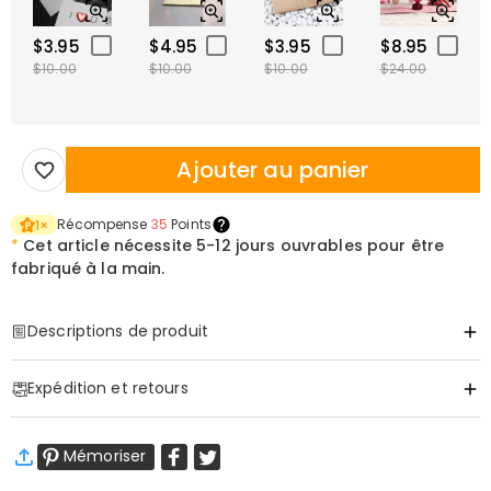
$3.95
$4.95
$3.95
$8.95
$10.00
$10.00
$10.00
$24.00
Ajouter au panier
Récompense
35
Points
1
×
*
Cet article nécessite
5-12 jours ouvrables pour être
fabriqué à la main.
Descriptions de produit
Item#
:
DRJN1674
Expédition et retours
Collier Cœur Personnalisé avec Photo
·
Livraison gratuite
d'Animal et Breloque Patte Gravée du Nom
Mémoriser
Livraison standard
:
9-18
Jours ouvrables
Portez votre animal de compagnie bien-aimé près de votre cœur
$13.99 (Commandes < $69.00)
Gratuit (Commandes > $69.00)