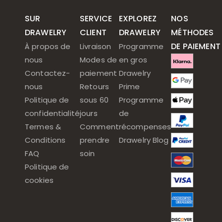
SUR
SERVICE
EXPLOREZ
NOS
DRAWELRY
CLIENT
DRAWELRY
MÉTHODES
DE PAIEMENT
À propos de
Livraison
Programme
nous
Modes de
en gros
Contactez-
paiement
Drawelry
nous
Retours
Prime
Politique de
sous 60
Programme
confidentialité
jours
de
Termes &
Comment
récompenses
Conditions
prendre
Drawelry Blog
FAQ
soin
Politique de
cookies