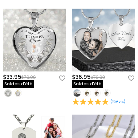
éclairée du visage de votre animal. Les photos en gros plan
fonctionnent le mieux pour les détails et la ressemblance.
Choisissez Votre Métal :
Décidez entre l'argent ou l'or pour compléter
votre style quotidien.
Sélectionnez Votre Taille :
Choisissez la longueur qui vous convient.
Vérifiez les Détails :
Vérifiez que les traits de votre animal sont
capturés avec précision avant de finaliser votre commande.
Confirmez et Commandez :
Finalisez votre achat en sachant que
votre souvenir personnalisé est en route.
Caractéristiques du Produit et Artisanat
$33.95
$36.95
$79.00
$79.00
Soldes d'été
Soldes d'été
Gravure Détaillée de l'Animal :
Chaque pendentif est
soigneusement gravé avec les traits faciaux uniques et l'expression
de votre animal pour une ressemblance fidèle à la vie.
(
15
Avis
)
Construction Métallique Durable :
Fabriqué à partir de métal de
qualité avec une finition polie qui résiste au ternissement lors d'un
port quotidien.
Attache de Chaîne Sécurisée :
Le charm est solidement attaché à
un maillon de chaîne délicat, conçu pour un port quotidien