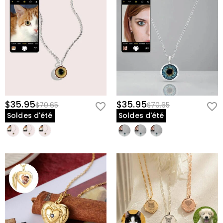
Puis-je porter ceci en souvenir d'un animal décédé ?
Absolument.
De nombreux clients créent des pendentifs pour honorer et se
souvenir de leurs animaux bien-aimés, gardant leur mémoire près
du cœur.
Combien de temps faut-il pour recevoir mon pendentif
personnalisé ?
Le temps de production varie ; veuillez consulter les
détails du produit pour les délais spécifiques. Commandez à
l'avance pour les occasions spéciales.
Quelle finition métallique est la plus belle, argent ou or ?
Les deux
$35.95
$35.95
$70.65
$70.65
sont magnifiques—l'argent offre un look moderne et classique,
Soldes d'été
Soldes d'été
tandis que l'or apporte chaleur et élégance. Choisissez selon votre
style de bijoux personnel.
Est-ce un bon cadeau pour un amoureux des animaux ?
Oui, c'est
un cadeau idéal pour quiconque adore son animal et souhaite
célébrer son compagnon d'une manière unique et portable.
Célébrez Votre Animal en Argent ou en Or
Votre animal mérite d'être célébré, honoré et rappelé. Commandez
votre collier pendentif animal personnalisé aujourd'hui et gardez