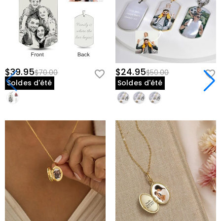
confortable.
Longueur de Chaîne Ajustable :
Disponible en plusieurs tailles pour
s'adapter à différentes encolures et préférences personnelles.
Design Léger :
Le pendentif est confortable à porter toute la journée,
se posant magnifiquement contre votre poitrine.
$39.95
$24.95
$70.00
$50.00
Pourquoi Ce Cadeau Se Démarque
Soldes d'été
Soldes d'été
Contrairement à une photo d'animal standard dans un cadre ou
sur votre téléphone, ce collier pendentif personnalisé vous permet
d'emporter votre compagnon bien-aimé partout où vous allez. Il
transforme un simple accessoire en un hommage significatif,
visible près de votre cœur et prêt à susciter des conversations avec
d'autres amoureux des animaux. C'est à la fois une déclaration de
mode et un souvenir émotionnel—une façon de célébrer le lien
unique que vous partagez avec votre animal sous une forme
portable et tangible.
Commandez Votre Pendentif Animal Personnalisé