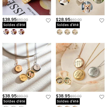
celui que vous aimez près de votre cœur, chaque jour.
Informations sur le collier
Matériau
:
Cuivre
$38.95
$28.95
$80.00
$60.00
Soldes d'été
Soldes d'été
$38.95
$38.95
$80.00
$80.00
Soldes d'été
Soldes d'été