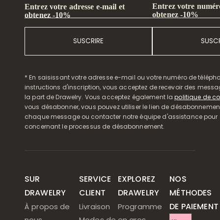
Entrez votre numéro
Entrez votre adresse e-mail et
obtenez -10%
obtenez -10%
SUSCRIRE
SUSCR
* En saisissant votre adresse e-mail ou votre numéro de télépho
instructions d'inscription, vous acceptez de recevoir des mess
la part de Drawelry. Vous acceptez également la
politique de co
vous désabonner, vous pouvez utiliser le lien de désabonnemen
chaque message ou contacter notre équipe d'assistance pour o
concernant le processus de désabonnement.
SUR
SERVICE
EXPLOREZ
NOS
DRAWELRY
CLIENT
DRAWELRY
MÉTHODES
DE PAIEMENT
À propos de
Livraison
Programme
nous
Modes de
en gros