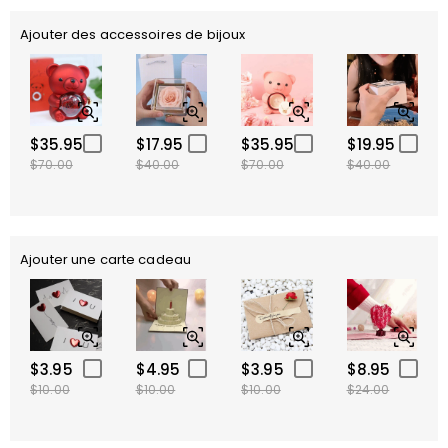
Ajouter des accessoires de bijoux
$35.95
$17.95
$35.95
$19.95
$70.00
$40.00
$70.00
$40.00
Ajouter une carte cadeau
$3.95
$4.95
$3.95
$8.95
$10.00
$10.00
$10.00
$24.00