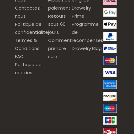
Contactez-
paiement
Drawelry
nous
Retours
Prime
Politique de
sous 60
Programme
confidentialité
jours
de
Termes &
Comment
récompenses
Conditions
prendre
Drawelry Blog
FAQ
soin
Politique de
cookies