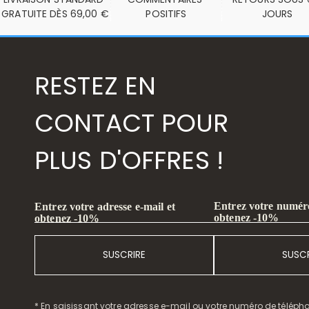
GRATUITE DÈS 69,00 €
POSITIFS
JOURS
RESTEZ EN
CONTACT POUR
PLUS D'OFFRES !
Entrez votre numéro
Entrez votre adresse e-mail et
obtenez -10%
obtenez -10%
SUSCRIRE
SUSCR
* En saisissant votre adresse e-mail ou votre numéro de télépho