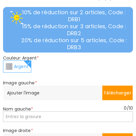
10% de réduction sur 2 articles, Code :
DRB1
15% de réduction sur 3 articles, Code :
DRB2
20% de réduction sur 5 articles, Code :
DRB3
Couleur: Argent
*
Argent
Image gauche
*
Ajouter l'image
Télécharger
0
/
10
Nom gauche
*
Image droite
*