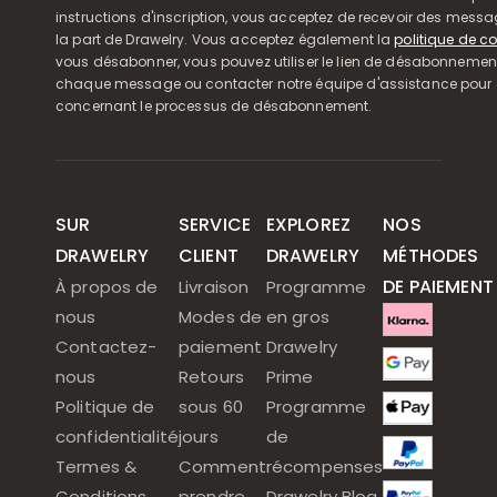
instructions d'inscription, vous acceptez de recevoir des mess
la part de Drawelry. Vous acceptez également la
politique de co
vous désabonner, vous pouvez utiliser le lien de désabonnemen
chaque message ou contacter notre équipe d'assistance pour o
concernant le processus de désabonnement.
SUR
SERVICE
EXPLOREZ
NOS
DRAWELRY
CLIENT
DRAWELRY
MÉTHODES
DE PAIEMENT
À propos de
Livraison
Programme
nous
Modes de
en gros
Contactez-
paiement
Drawelry
nous
Retours
Prime
Politique de
sous 60
Programme
confidentialité
jours
de
Termes &
Comment
récompenses
Conditions
prendre
Drawelry Blog