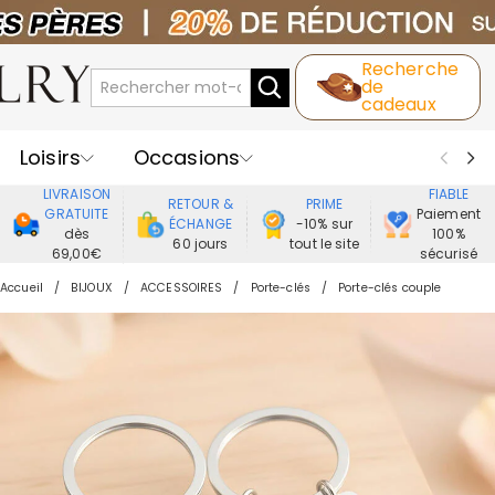
Recherche
de
cadeaux
Loisirs
Occasions
LIVRAISON
FIABLE
RETOUR &
PRIME
Destinataires
Meilleure Ventes
GRATUITE
Paiement
ÉCHANGE
-10% sur
dès
100%
60 jours
tout le site
69,00€
sécurisé
Nouveaux
Bijoux
Maison&Vie
Accueil
BIJOUX
ACCESSOIRES
Porte-clés
Porte-clés couple
Vêtement