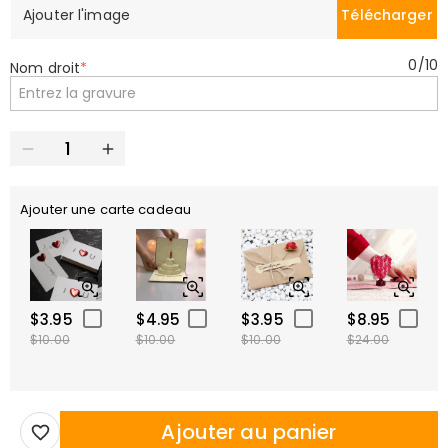
Ajouter l'image
Télécharger
0
/
10
Nom droit
*
Ajouter une carte cadeau
$3.95
$4.95
$3.95
$8.95
$10.00
$10.00
$10.00
$24.00
Ajouter au panier