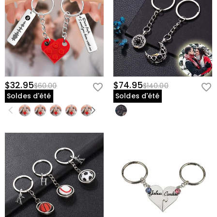
dans une poche, un sac à main ou sur un porte-clés sans ajouter
de volume.
Qualité Durable :
l'impression est conçue pour rester nette malgré
l'utilisation et la manipulation quotidiennes.
Pourquoi Ce Cadeau Se Démarque
Contrairement aux porte-clés génériques ou aux cadres photo, cet
$32.95
$74.95
$60.00
$140.00
ensemble personnalisé combine fonction et sentiment en une seule
Soldes d'été
Soldes d'été
pièce portable. Ce n'est pas simplement quelque chose que vous
rangez sur une étagère—c'est quelque chose que vous emportez
avec vous chaque jour, ce qui en fait un rappel constant de la
personne ou des personnes que vous aimez. Le design du cœur
divisé ajoute une touche romantique ou sentimentale qui l'élève au-
delà d'un simple accessoire photo, le transformant en un symbole
significatif de connexion.
Rappel de Commande
Les porte-clés personnalisés nécessitent du temps pour être produits