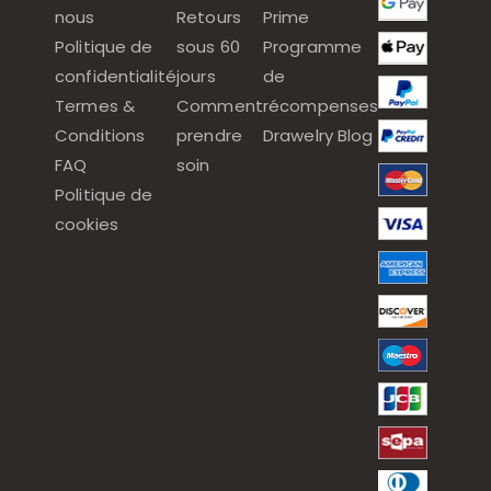
nous
Retours
Prime
Politique de
sous 60
Programme
confidentialité
jours
de
Termes &
Comment
récompenses
Conditions
prendre
Drawelry Blog
FAQ
soin
Politique de
cookies