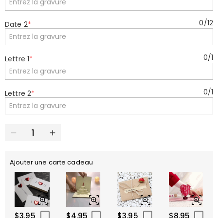
0
/
12
Date 2
*
0
/
1
Lettre 1
*
0
/
1
Lettre 2
*
Ajouter une carte cadeau
$3.95
$4.95
$3.95
$8.95