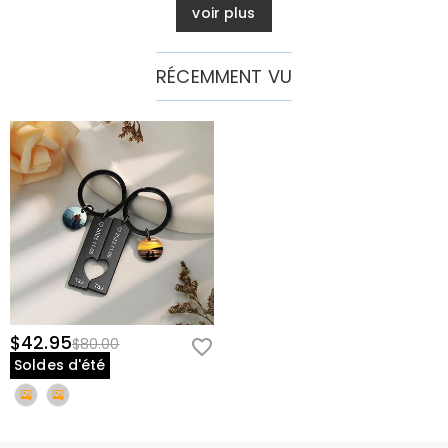
voir plus
Comment entretenir les charms photo ?
Gardez les charms photo à l'abri de la lumière directe
prolongée du soleil pour préserver l'éclat des couleurs.
RÉCEMMENT VU
Essuyez doucement avec un chiffon doux si nécessaire. Les
plaques métalliques sont durables et nécessitent un entretien
minimal.
Célébrez Votre Connexion
Commandez votre set de porte-clés personnalisé pour couple
aujourd'hui et emportez votre histoire d'amour avec vous, une clé à
la fois. Que ce soit pour un anniversaire, des fiançailles ou un
cadeau qui dit simplement "Je pense à toi", ce set transforme les
moments quotidiens en souvenirs significatifs.
Informations de base
$42.95
$80.00
Matériau
:
Cuivre
Soldes d'été