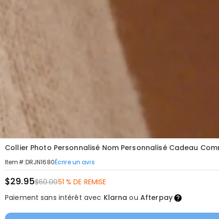
Collier Photo Personnalisé Nom Personnalisé Cadeau Co
Écrire un avis
Item#
:
DRJN1680
$29.95
$60.00
51 % DE REMISE
Paiement sans intérêt avec
Klarna
ou
Afterpay