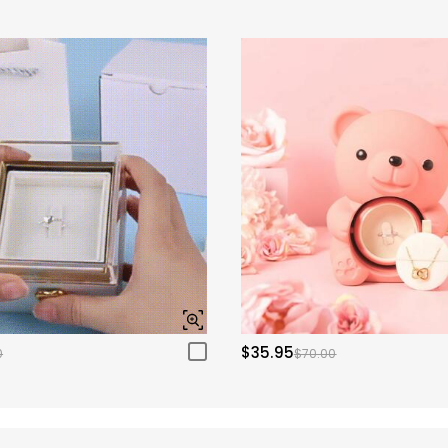
$35.95
0
$70.00