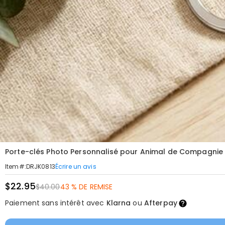
Porte-clés Photo Personnalisé pour Animal de Compagnie
Écrire un avis
Item#
:
DRJK0813
$22.95
$40.00
43 % DE REMISE
Paiement sans intérêt avec
Klarna
ou
Afterpay