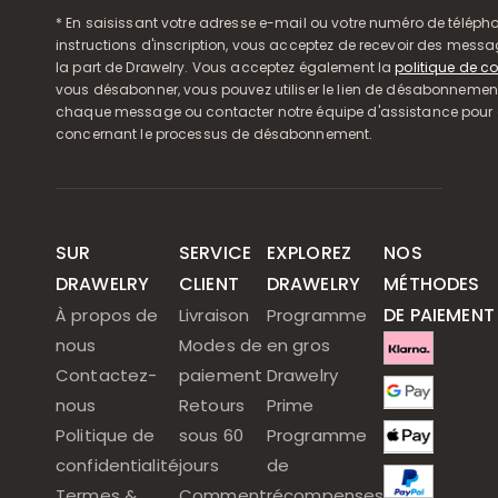
* En saisissant votre adresse e-mail ou votre numéro de télépho
instructions d'inscription, vous acceptez de recevoir des mess
la part de Drawelry. Vous acceptez également la
politique de co
vous désabonner, vous pouvez utiliser le lien de désabonnemen
chaque message ou contacter notre équipe d'assistance pour o
concernant le processus de désabonnement.
SUR
SERVICE
EXPLOREZ
NOS
DRAWELRY
CLIENT
DRAWELRY
MÉTHODES
DE PAIEMENT
À propos de
Livraison
Programme
nous
Modes de
en gros
Contactez-
paiement
Drawelry
nous
Retours
Prime
Politique de
sous 60
Programme
confidentialité
jours
de
Termes &
Comment
récompenses