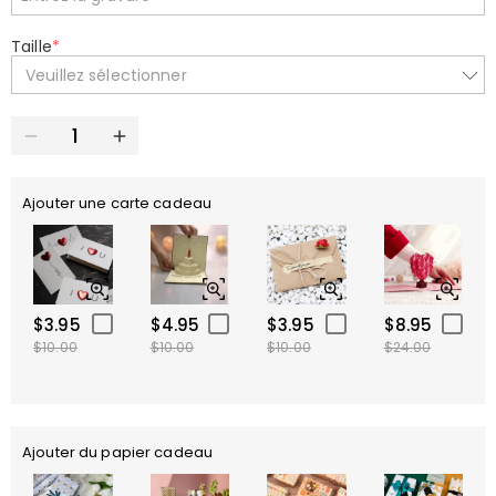
Taille
*
Veuillez sélectionner
Ajouter une carte cadeau
$3.95
$4.95
$3.95
$8.95
$10.00
$10.00
$10.00
$24.00
Ajouter du papier cadeau