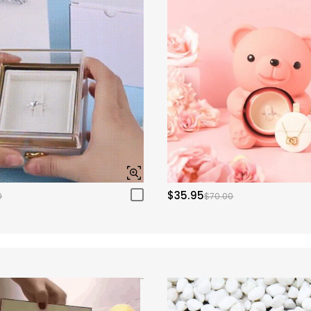
$35.95
0
$70.00