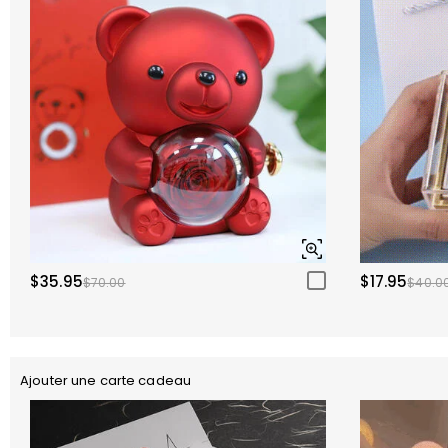
$35.95
$17.95
$70.00
$40.0
Ajouter une carte cadeau