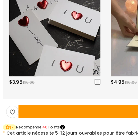
$3.95
$4.95
$10.00
$10.00
Récompense
46
Points
1
×
*
Cet article nécessite
5-12 jours ouvrables pour être fabr