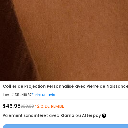
Collier de Projection Personnalisé avec Pierre de Naissan
Écrire un avis
Item#
:
DRJN1687
$46.95
$80.00
42 % DE REMISE
Paiement sans intérêt avec
Klarna
ou
Afterpay