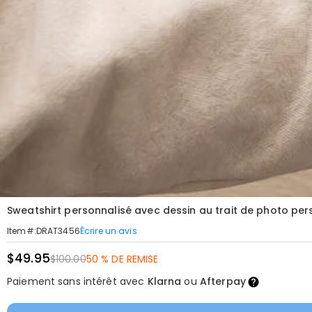
Sweatshirt personnalisé avec dessin au trait de photo pe
Écrire un avis
Item#
:
DRAT3456
$49.95
$100.00
50 % DE REMISE
Paiement sans intérêt avec
Klarna
ou
Afterpay