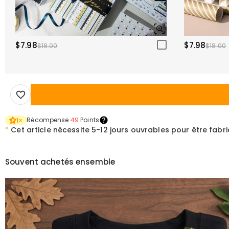
$7.98
$7.98
$18.00
$18.00
Récompense
49
Points
1
×
*
Cet article nécessite
5-12 jours ouvrables pour être fabr
Souvent achetés ensemble