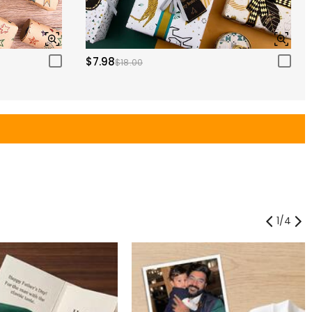
$7.98
$18.00
1
/
4