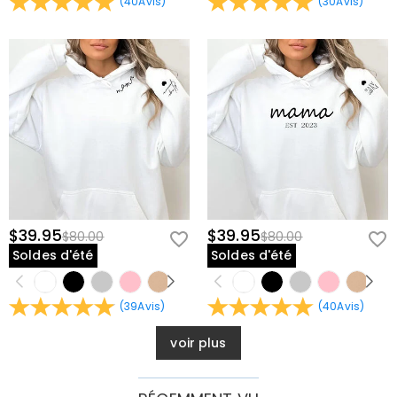
(
40
Avis
)
(
30
Avis
)
$39.95
$39.95
$80.00
$80.00
Soldes d'été
Soldes d'été
(
39
Avis
)
(
40
Avis
)
voir plus