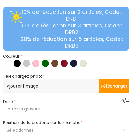
10% de réduction sur 2 articles, Code :
DRB1
15% de réduction sur 3 articles, Code :
DRB2
20% de réduction sur 5 articles, Code :
DRB3
Couleur:
*
Téléchargez photo
*
Ajouter l'image
Télécharger
0
/
4
Date
*
Position de la broderie sur la manche
*
Sélectionnez