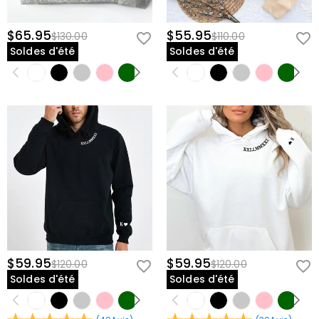
$65.95
$55.95
$130.00
$110.00
Soldes d'été
Soldes d'été
$59.95
$59.95
$120.00
$120.00
Soldes d'été
Soldes d'été