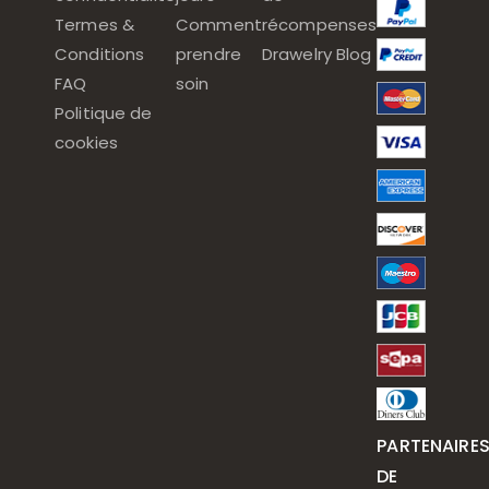
Termes &
Comment
récompenses
Conditions
prendre
Drawelry Blog
FAQ
soin
Politique de
cookies
PARTENAIRE
DE