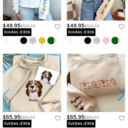
$49.95
$49.95
$100.00
$100.00
Soldes d'été
Soldes d'été
$65.95
$65.95
$130.00
$130.00
Soldes d'été
Soldes d'été