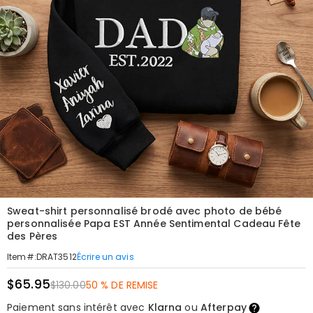
Sweat-shirt personnalisé brodé avec photo de bébé
personnalisée Papa EST Année Sentimental Cadeau Fête
des Pères
Écrire un avis
Item#
:
DRAT3512
$65.95
$130.00
50 % DE REMISE
Paiement sans intérêt avec
Klarna
ou
Afterpay