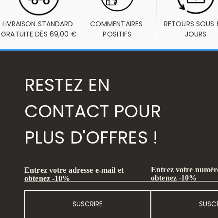
LIVRAISON STANDARD 
COMMENTAIRES 
RETOURS SOUS 6
GRATUITE DÈS 69,00 €
POSITIFS
JOURS
RESTEZ EN
CONTACT POUR
PLUS D'OFFRES !
Entrez votre numéro
Entrez votre adresse e-mail et
obtenez -10%
obtenez -10%
SUSCRIRE
SUSCR