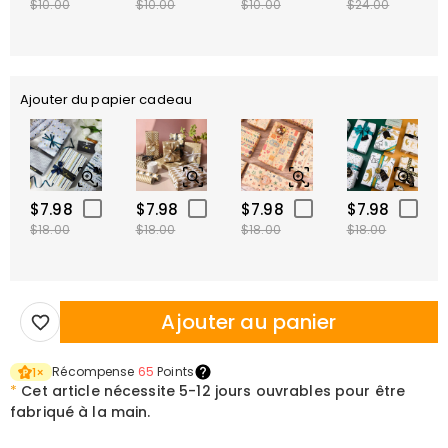
$10.00
$10.00
$10.00
$24.00
Ajouter du papier cadeau
$7.98
$7.98
$7.98
$7.98
$18.00
$18.00
$18.00
$18.00
Ajouter au panier
Récompense
65
Points
1
×
*
Cet article nécessite
5-12 jours ouvrables pour être
fabriqué à la main.