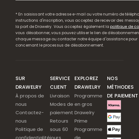
* En saisissant votre adresse e-mail ou votre numéro de télépho
instructions d'inscription, vous acceptez de recevoir des mess
la part de Drawelry. Vous acceptez également la
politique de co
vous désabonner, vous pouvez utiliser le lien de désabonnemen
chaque message ou contacter notre équipe d'assistance pour o
concernant le processus de désabonnement.
SUR
SERVICE
EXPLOREZ
NOS
DRAWELRY
CLIENT
DRAWELRY
MÉTHODES
DE PAIEMENT
À propos de
Livraison
Programme
nous
Modes de
en gros
Contactez-
paiement
Drawelry
nous
Retours
Prime
Politique de
sous 60
Programme
confidentialité
jours
de