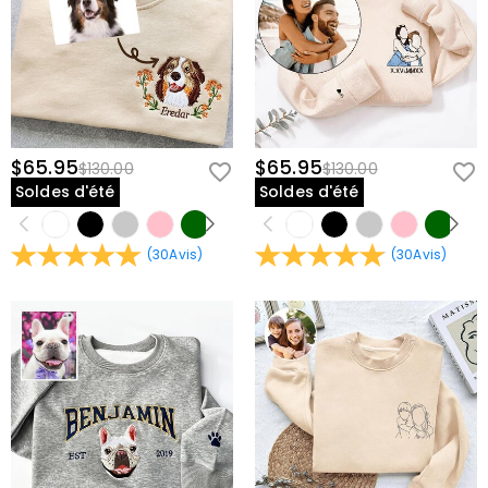
$65.95
$65.95
$130.00
$130.00
Soldes d'été
Soldes d'été
(
30
Avis
)
(
30
Avis
)