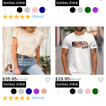
Soldes d'été
Soldes d'été
(
33
Avis
)
$35.95
$29.95
$70.00
$60.00
Soldes d'été
Soldes d'été
(
30
Avis
)