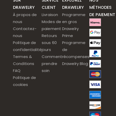
SUR
SERVICE
EXPLOREZ
NOS
DRAWELRY
CLIENT
DRAWELRY
MÉTHODES
DE PAIEMENT
À propos de
Livraison
Programme
nous
Modes de
en gros
Contactez-
paiement
Drawelry
nous
Retours
Prime
Politique de
sous 60
Programme
confidentialité
jours
de
Termes &
Comment
récompenses
Conditions
prendre
Drawelry Blog
FAQ
soin
Politique de
cookies