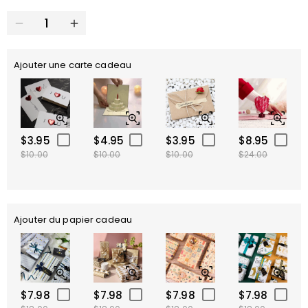
Ajouter une carte cadeau
$3.95
$4.95
$3.95
$8.95
$10.00
$10.00
$10.00
$24.00
Ajouter du papier cadeau
$7.98
$7.98
$7.98
$7.98