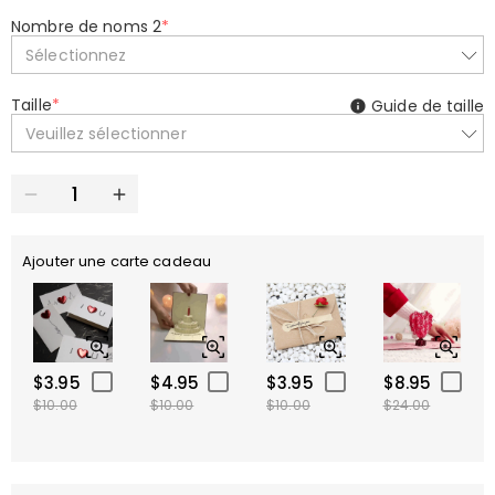
Nombre de noms 2
*
Sélectionnez
Taille
*
Guide de taille
Veuillez sélectionner
Ajouter une carte cadeau
$3.95
$4.95
$3.95
$8.95
$10.00
$10.00
$10.00
$24.00