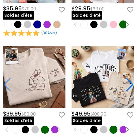
$35.95
$29.95
$70.00
$60.00
Soldes d'été
Soldes d'été
(
30
Avis
)
$39.95
$49.95
$80.00
$100.00
Soldes d'été
Soldes d'été