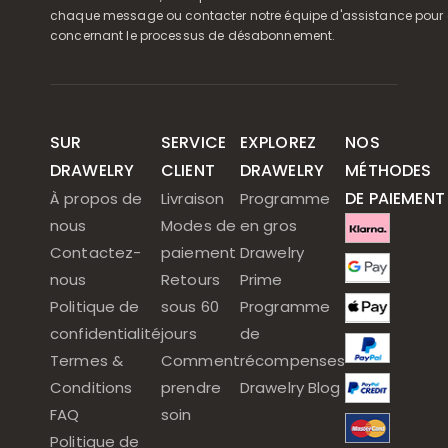
chaque message ou contacter notre équipe d'assistance pour o
concernant le processus de désabonnement.
SUR
SERVICE
EXPLOREZ
NOS
DRAWELRY
CLIENT
DRAWELRY
MÉTHODES
DE PAIEMENT
À propos de
Livraison
Programme
nous
Modes de
en gros
Contactez-
paiement
Drawelry
nous
Retours
Prime
Politique de
sous 60
Programme
confidentialité
jours
de
Termes &
Comment
récompenses
Conditions
prendre
Drawelry Blog
FAQ
soin
Politique de