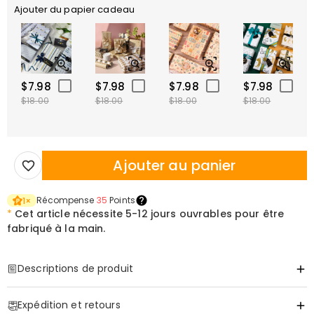
Ajouter du papier cadeau
$7.98
$7.98
$7.98
$7.98
$18.00
$18.00
$18.00
$18.00
Ajouter au panier
Récompense
35
Points
1
×
*
Cet article nécessite
5-12 jours ouvrables pour être
fabriqué à la main.
Descriptions de produit
Item#
:
DRAT3475
Expédition et retours
Portez l'histoire que seul lui peut raconter