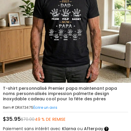
T-shirt personnalisé Premier papa maintenant papa
noms personnalisés impression palmette design
inoxydable cadeau cool pour la fête des pères
Écrire un avis
Item#
:
DRAT3475
$35.95
$70.00
49 % DE REMISE
Paiement sans intérêt avec
Klarna
ou
Afterpay