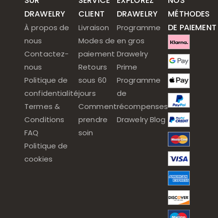
SUR
SERVICE
EXPLOREZ
NOS
DRAWELRY
CLIENT
DRAWELRY
MÉTHODES
DE PAIEMENT
À propos de
Livraison
Programme
nous
Modes de
en gros
Contactez-
paiement
Drawelry
nous
Retours
Prime
Politique de
sous 60
Programme
confidentialité
jours
de
Termes &
Comment
récompenses
Conditions
prendre
Drawelry Blog
FAQ
soin
Politique de
cookies