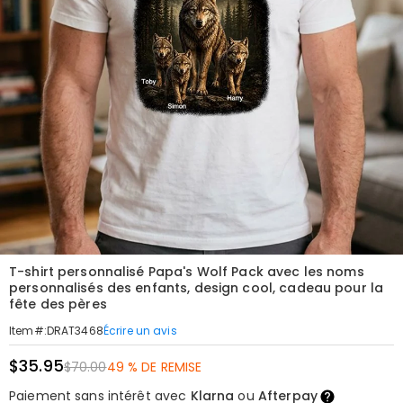
T-shirt personnalisé Papa's Wolf Pack avec les noms
personnalisés des enfants, design cool, cadeau pour la
fête des pères
Écrire un avis
Item#
:
DRAT3468
$35.95
$70.00
49 % DE REMISE
Paiement sans intérêt avec
Klarna
ou
Afterpay