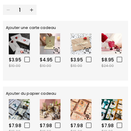
Ajouter une carte cadeau
$3.95
$4.95
$3.95
$8.95
$10.00
$10.00
$10.00
$24.00
Ajouter du papier cadeau
$7.98
$7.98
$7.98
$7.98