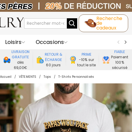
Recherche
de
cadeaux
Loisirs
Occasions
LIVRAISON
FIABLE
RETOUR &
PRIME
Destinataires
Meilleure Ventes
GRATUITE
Paiement
ÉCHANGE
-10% sur
dès
100%
60 jours
tout le site
69,00€
sécurisé
Nouveaux
Bijoux
Maison&Vie
Accueil
VÊTEMENTS
Tops
T-Shirts Personnalisés
Vêtement