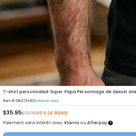
T-shirt personnalisé Super Papa Personnage de dessin a
Écrire un avis
Item#
:
DRAT3481
$35.95
$70.00
49 % DE REMISE
Paiement sans intérêt avec
Klarna
ou
Afterpay