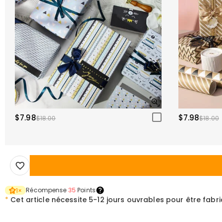
$7.98
$7.98
$18.00
$18.00
Récompense
35
Points
1
×
*
Cet article nécessite
5-12 jours ouvrables pour être fabr