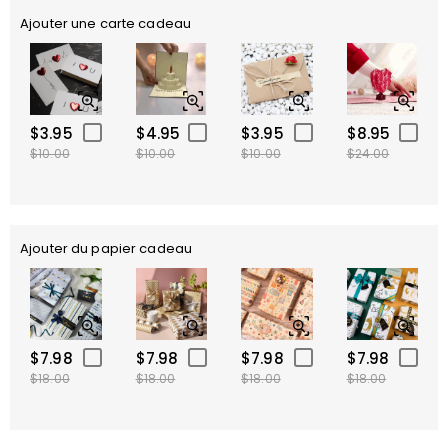
Ajouter une carte cadeau
$3.95
$4.95
$3.95
$8.95
$10.00
$10.00
$10.00
$24.00
Ajouter du papier cadeau
$7.98
$7.98
$7.98
$7.98
$18.00
$18.00
$18.00
$18.00