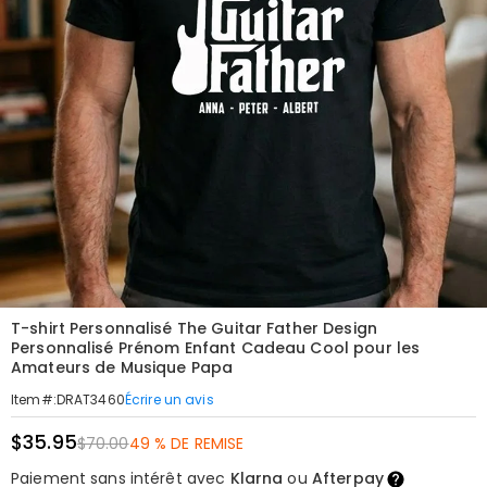
T-shirt Personnalisé The Guitar Father Design
Personnalisé Prénom Enfant Cadeau Cool pour les
Amateurs de Musique Papa
Écrire un avis
Item#
:
DRAT3460
$35.95
$70.00
49 % DE REMISE
Paiement sans intérêt avec
Klarna
ou
Afterpay