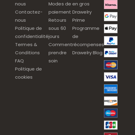
nous
Modes de
en gros
Contactez-
paiement
Drawelry
nous
Retours
Prime
Politique de
sous 60
Programme
confidentialité
jours
de
Termes &
Comment
récompenses
Conditions
prendre
Drawelry Blog
FAQ
soin
Politique de
cookies