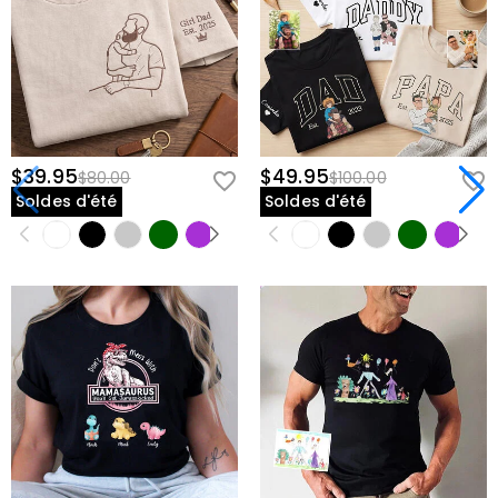
$39.95
$49.95
$80.00
$100.00
Soldes d'été
Soldes d'été