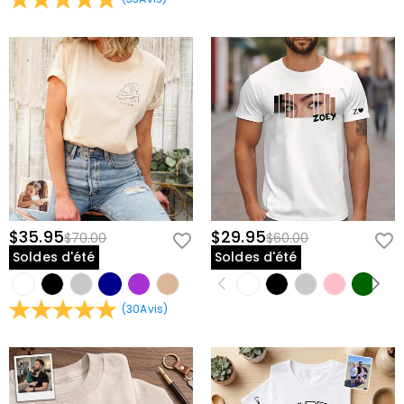
$35.95
$29.95
$70.00
$60.00
Soldes d'été
Soldes d'été
(
30
Avis
)