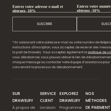
Entrez votre numéro
Entrez votre adresse e-mail et
obtenez -10%
obtenez -10%
SUSCRIRE
SUSCR
* En saisissant votre adresse e-mail ou votre numéro de télépho
instructions d'inscription, vous acceptez de recevoir des mess
la part de Drawelry. Vous acceptez également la
politique de co
vous désabonner, vous pouvez utiliser le lien de désabonnemen
chaque message ou contacter notre équipe d'assistance pour o
concernant le processus de désabonnement.
SUR
SERVICE
EXPLOREZ
NOS
DRAWELRY
CLIENT
DRAWELRY
MÉTHODES
DE PAIEMENT
À propos de
Livraison
Programme