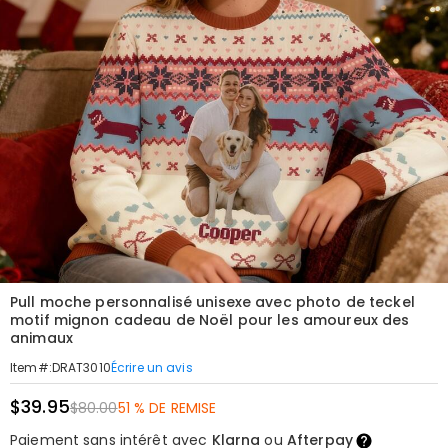
Pull moche personnalisé unisexe avec photo de teckel
motif mignon cadeau de Noël pour les amoureux des
animaux
Écrire un avis
Item#
:
DRAT3010
$39.95
$80.00
51 % DE REMISE
Paiement sans intérêt avec
Klarna
ou
Afterpay