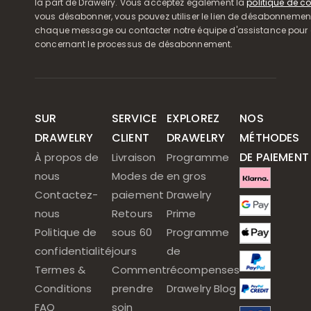
la part de Drawelry. Vous acceptez également la
politique de co
vous désabonner, vous pouvez utiliser le lien de désabonnemen
chaque message ou contacter notre équipe d'assistance pour o
concernant le processus de désabonnement.
SUR
SERVICE
EXPLOREZ
NOS
DRAWELRY
CLIENT
DRAWELRY
MÉTHODES
DE PAIEMENT
À propos de
Livraison
Programme
nous
Modes de
en gros
Contactez-
paiement
Drawelry
nous
Retours
Prime
Politique de
sous 60
Programme
confidentialité
jours
de
Termes &
Comment
récompenses
Conditions
prendre
Drawelry Blog
FAQ
soin