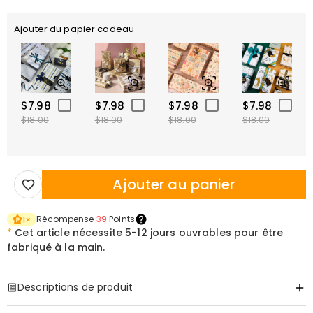
Ajouter du papier cadeau
$7.98
$7.98
$7.98
$7.98
$18.00
$18.00
$18.00
$18.00
Ajouter au panier
Récompense
39
Points
1
×
*
Cet article nécessite
5-12 jours ouvrables pour être
fabriqué à la main.
Descriptions de produit
Item#
:
DRAT3010