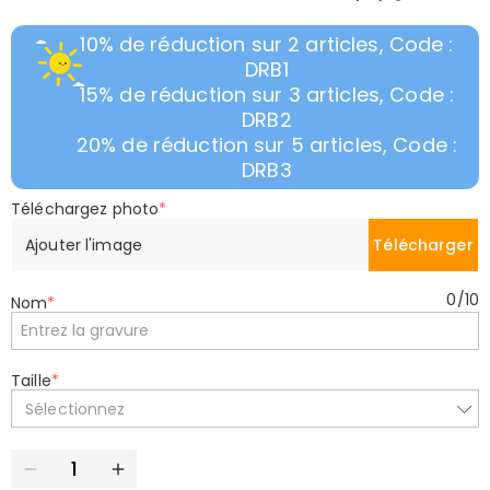
10% de réduction sur 2 articles, Code :
DRB1
15% de réduction sur 3 articles, Code :
DRB2
20% de réduction sur 5 articles, Code :
DRB3
Téléchargez photo
*
Ajouter l'image
Télécharger
0
/
10
Nom
*
Taille
*
Sélectionnez