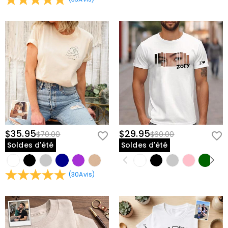
$35.95
$29.95
$70.00
$60.00
Soldes d'été
Soldes d'été
(
30
Avis
)