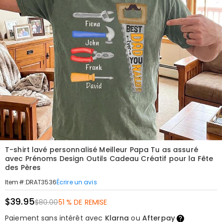
T-shirt lavé personnalisé Meilleur Papa Tu as assuré
avec Prénoms Design Outils Cadeau Créatif pour la Fête
des Pères
Écrire un avis
Item#
:
DRAT3536
$39.95
$80.00
51 % DE REMISE
Paiement sans intérêt avec
Klarna
ou
Afterpay