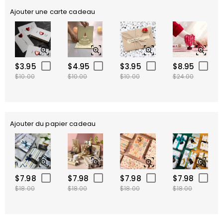
Ajouter une carte cadeau
$3.95
$4.95
$3.95
$8.95
$10.00
$10.00
$10.00
$24.00
Ajouter du papier cadeau
$7.98
$7.98
$7.98
$7.98
$18.00
$18.00
$18.00
$18.00