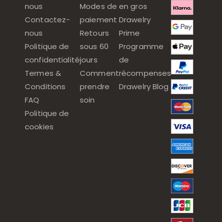
nous
Modes de
en gros
Contactez-
paiement
Drawelry
nous
Retours
Prime
Politique de
sous 60
Programme
confidentialité
jours
de
Termes &
Comment
récompenses
Conditions
prendre
Drawelry Blog
FAQ
soin
Politique de
cookies