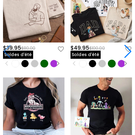
$39.95
$49.95
$80.00
$100.00
Soldes d'été
Soldes d'été