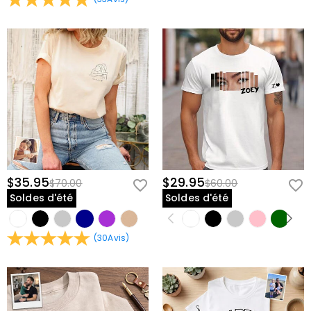
$35.95
$29.95
$70.00
$60.00
Soldes d'été
Soldes d'été
(
30
Avis
)