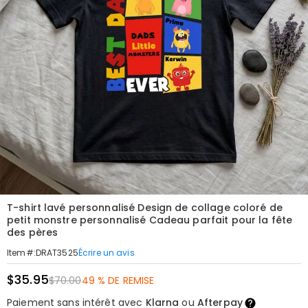
T-shirt lavé personnalisé Design de collage coloré de
petit monstre personnalisé Cadeau parfait pour la fête
des pères
Écrire un avis
Item#
:
DRAT3525
$35.95
$70.00
49 % DE REMISE
Paiement sans intérêt avec
Klarna
ou
Afterpay