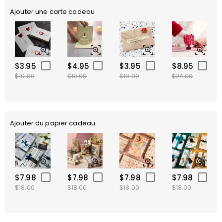
Ajouter une carte cadeau
$3.95
$4.95
$3.95
$8.95
$10.00
$10.00
$10.00
$24.00
Ajouter du papier cadeau
$7.98
$7.98
$7.98
$7.98
$18.00
$18.00
$18.00
$18.00