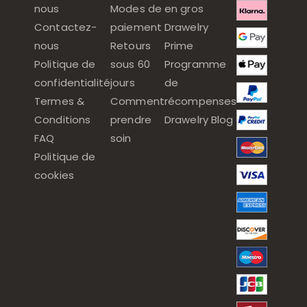
nous
Modes de
en gros
Contactez-
paiement
Drawelry
nous
Retours
Prime
Politique de
sous 60
Programme
confidentialité
jours
de
Termes &
Comment
récompenses
Conditions
prendre
Drawelry Blog
FAQ
soin
Politique de
cookies