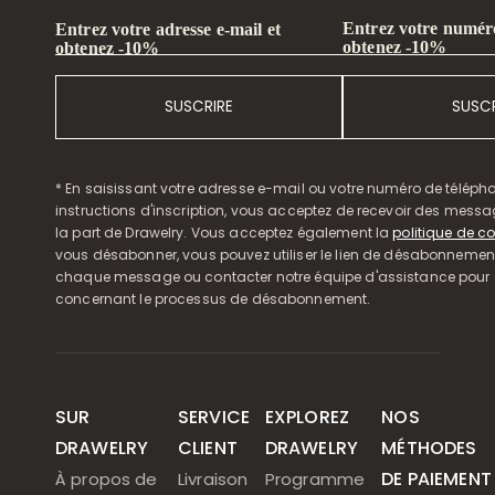
Entrez votre numéro
Entrez votre adresse e-mail et
obtenez -10%
obtenez -10%
SUSCRIRE
SUSCR
* En saisissant votre adresse e-mail ou votre numéro de télépho
instructions d'inscription, vous acceptez de recevoir des mess
la part de Drawelry. Vous acceptez également la
politique de co
vous désabonner, vous pouvez utiliser le lien de désabonnemen
chaque message ou contacter notre équipe d'assistance pour o
concernant le processus de désabonnement.
SUR
SERVICE
EXPLOREZ
NOS
DRAWELRY
CLIENT
DRAWELRY
MÉTHODES
DE PAIEMENT
À propos de
Livraison
Programme