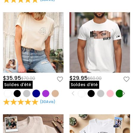
$35.95
$29.95
$70.00
$60.00
Soldes d'été
Soldes d'été
(
30
Avis
)