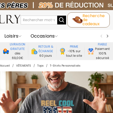
Recherche
de
cadeaux
Loisirs
Occasions
LIVRAISON
FIABLE
RETOUR &
PRIME
Destinataires
Meilleure Ventes
GRATUITE
Paiement
ÉCHANGE
-10% sur
dès
100%
60 jours
tout le site
69,00€
sécurisé
Nouveaux
Bijoux
Maison&Vie
Accueil
VÊTEMENTS
Tops
T-Shirts Personnalisés
Vêtement