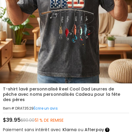
T-shirt lavé personnalisé Reel Cool Dad Leurres de
pêche avec noms personnalisés Cadeau pour la fête
des pères
Écrire un avis
Item#
:
DRAT3529
$39.95
$80.00
51 % DE REMISE
Paiement sans intérêt avec
Klarna
ou
Afterpay