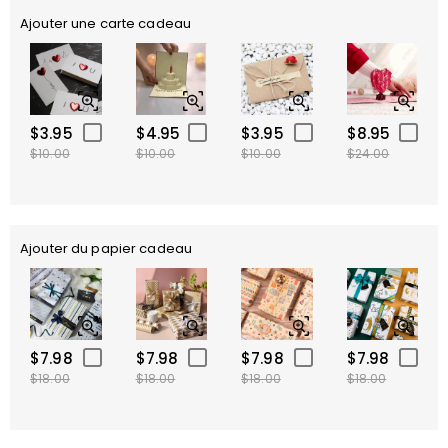
Ajouter une carte cadeau
$3.95
$4.95
$3.95
$8.95
$10.00
$10.00
$10.00
$24.00
Ajouter du papier cadeau
$7.98
$7.98
$7.98
$7.98
$18.00
$18.00
$18.00
$18.00