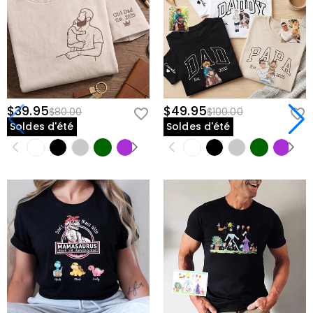
$39.95
$49.95
$80.00
$100.00
Soldes d'été
Soldes d'été