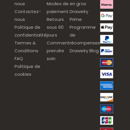
nous
Modes de
en gros
Contactez-
paiement
Drawelry
nous
Retours
Prime
Politique de
sous 60
Programme
confidentialité
jours
de
Termes &
Comment
récompenses
Conditions
prendre
Drawelry Blog
FAQ
soin
Politique de
cookies