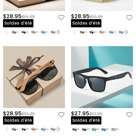
$28.95
$28.95
$55.85
$55.85
Soldes d'été
Soldes d'été
$28.95
$27.95
$55.85
$53.85
Soldes d'été
Soldes d'été