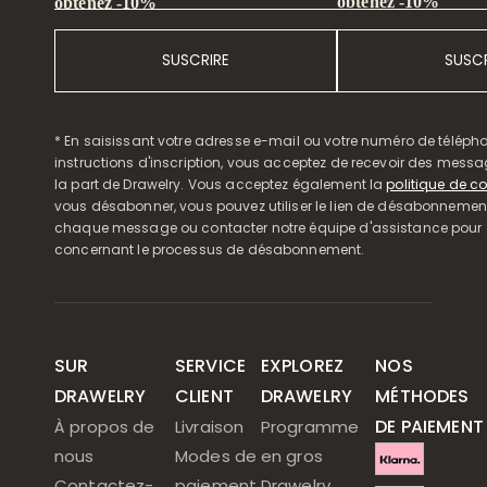
obtenez -10%
obtenez -10%
SUSCRIRE
SUSCR
* En saisissant votre adresse e-mail ou votre numéro de télépho
instructions d'inscription, vous acceptez de recevoir des mess
la part de Drawelry. Vous acceptez également la
politique de co
vous désabonner, vous pouvez utiliser le lien de désabonnemen
chaque message ou contacter notre équipe d'assistance pour o
concernant le processus de désabonnement.
SUR
SERVICE
EXPLOREZ
NOS
DRAWELRY
CLIENT
DRAWELRY
MÉTHODES
DE PAIEMENT
À propos de
Livraison
Programme
nous
Modes de
en gros
Contactez-
paiement
Drawelry