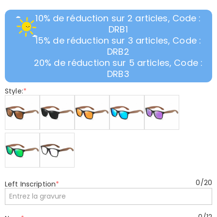
10% de réduction sur 2 articles, Code :
DRB1
15% de réduction sur 3 articles, Code :
DRB2
20% de réduction sur 5 articles, Code :
DRB3
Style:
*
0
/
20
Left Inscription
*