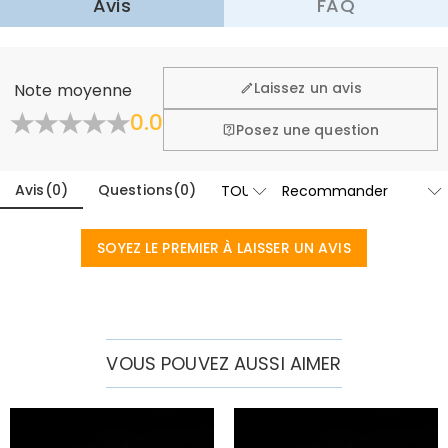
Avis
FAQ
·
Retour dans les 60 jours
Nous voulons que vous vous sentiez à l'aise et en confiance
lors de vos achats, c'est pourquoi nous offrons une
Laissez un avis
Note moyenne
politique de retour et d'échange facile de 60 jours.
0.0
En savoir plus
Posez une question
Avis
(
0
)
Questions
(
0
)
SOYEZ LE PREMIER À LAISSER UN AVIS
VOUS POUVEZ AUSSI AIMER