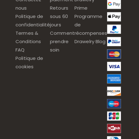
nous
Retours
Prime
Politique de
sous 60
Programme
confidentialité
jours
de
Termes &
Comment
récompenses
Conditions
prendre
Drawelry Blog
FAQ
soin
Politique de
cookies