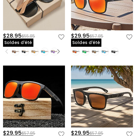
$28.95
$29.95
$55.85
$57.85
Soldes d'été
Soldes d'été
$29.95
$29.95
$57.85
$57.85