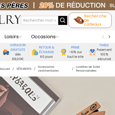
Recherche
de
cadeaux
Loisirs
Occasions
LIVRAISON
FIABLE
RETOUR &
PRIME
Destinataires
Meilleure Ventes
GRATUITE
Paiement
ÉCHANGE
-10% sur
dès
100%
60 jours
tout le site
69,00€
sécurisé
Nouveaux
Bijoux
Maison&Vie
Accessoires
Lunettes de Soleil
Accueil
VÊTEMENTS
vestimentaires
Personnalisées
Vêtement