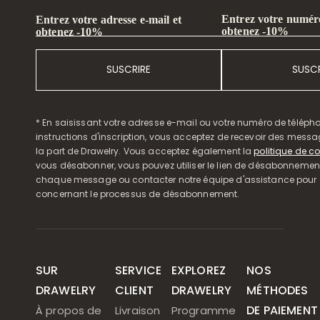
Entrez votre numéro
Entrez votre adresse e-mail et
obtenez -10%
obtenez -10%
SUSCRIRE
SUSCR
* En saisissant votre adresse e-mail ou votre numéro de télépho
instructions d'inscription, vous acceptez de recevoir des mess
la part de Drawelry. Vous acceptez également la
politique de co
vous désabonner, vous pouvez utiliser le lien de désabonnemen
chaque message ou contacter notre équipe d'assistance pour o
concernant le processus de désabonnement.
SUR
SERVICE
EXPLOREZ
NOS
DRAWELRY
CLIENT
DRAWELRY
MÉTHODES
DE PAIEMENT
À propos de
Livraison
Programme