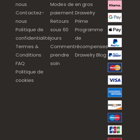
nous
Modes de
en gros
Contactez-
paiement
Drawelry
nous
Retours
Prime
Politique de
sous 60
Programme
confidentialité
jours
de
Termes &
Comment
récompenses
Conditions
prendre
Drawelry Blog
FAQ
soin
Politique de
cookies