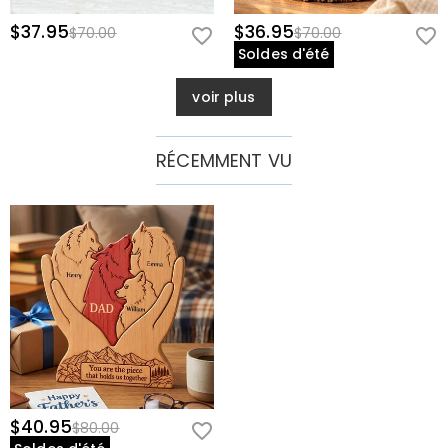
$37.95
$36.95
$70.00
$70.00
Soldes d'été
voir plus
RÉCEMMENT VU
$40.95
$80.00