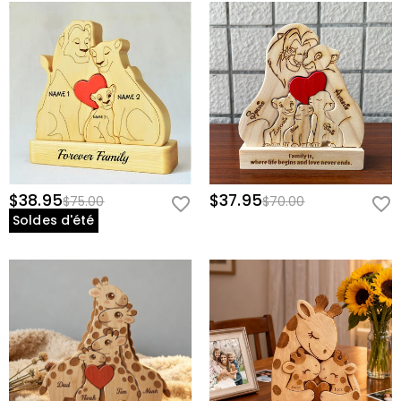
$38.95
$37.95
$75.00
$70.00
Soldes d'été