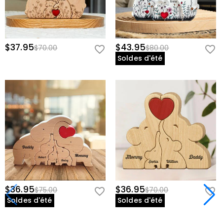
$37.95
$43.95
$70.00
$80.00
Soldes d'été
$36.95
$36.95
$75.00
$70.00
Soldes d'été
Soldes d'été