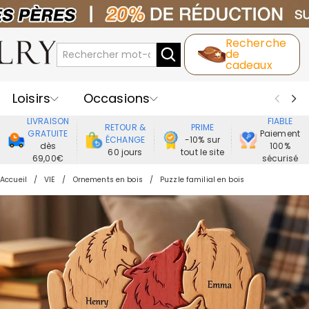
Recherche
de
cadeaux
Loisirs
Occasions
LIVRAISON
FIABLE
RETOUR &
PRIME
Destinataires
Meilleure Ventes
GRATUITE
Paiement
ÉCHANGE
-10% sur
dès
100%
60 jours
tout le site
69,00€
sécurisé
Nouveaux
Bijoux
Maison&Vie
Accueil
VIE
Ornements en bois
Puzzle familial en bois
Vêtement