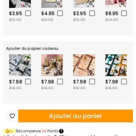
$3.95
$4.95
$3.95
$8.95
$10.00
$10.00
$10.00
$24.00
Ajouter du papier cadeau
$7.98
$7.98
$7.98
$7.98
$18.00
$18.00
$18.00
$18.00
Ajouter au panier
Récompense
34
Points
1
×