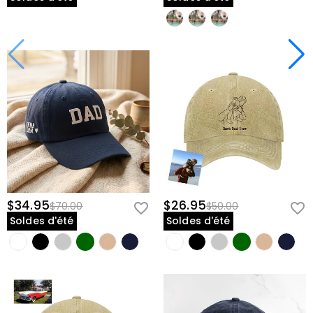
$34.95
$26.95
$70.00
$50.00
Soldes d'été
Soldes d'été