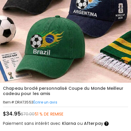
Chapeau brodé personnalisé Coupe du Monde Meilleur
cadeau pour les amis
Écrire un avis
Item#
:
DRAT3553
$34.95
$70.00
51 % DE REMISE
Paiement sans intérêt avec
Klarna
ou
Afterpay