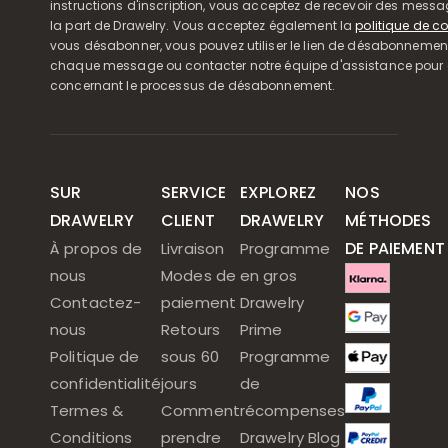
instructions d'inscription, vous acceptez de recevoir des mess
la part de Drawelry. Vous acceptez également la
politique de co
vous désabonner, vous pouvez utiliser le lien de désabonnemen
chaque message ou contacter notre équipe d'assistance pour o
concernant le processus de désabonnement.
SUR
SERVICE
EXPLOREZ
NOS
DRAWELRY
CLIENT
DRAWELRY
MÉTHODES
DE PAIEMENT
À propos de
Livraison
Programme
nous
Modes de
en gros
Contactez-
paiement
Drawelry
nous
Retours
Prime
Politique de
sous 60
Programme
confidentialité
jours
de
Termes &
Comment
récompenses
Conditions
prendre
Drawelry Blog