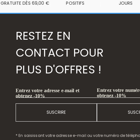
GRATUITE DÈS 69,00 €
POSITIFS
JOURS
RESTEZ EN
CONTACT POUR
PLUS D'OFFRES !
Entrez votre numéro
Entrez votre adresse e-mail et
obtenez -10%
obtenez -10%
SUSCRIRE
SUSCR
* En saisissant votre adresse e-mail ou votre numéro de télépho