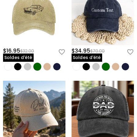
$16.95
$34.95
$32.00
$70.00
Soldes d'été
Soldes d'été