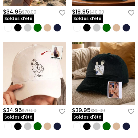
$34.95
$19.95
$70.00
$40.00
Soldes d'été
Soldes d'été
$34.95
$39.95
$70.00
$80.00
Soldes d'été
Soldes d'été