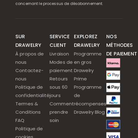
concernant le processus de désabonnement.
SUR
SERVICE
EXPLOREZ
NOS
DRAWELRY
CLIENT
DRAWELRY
MÉTHODES
DE PAIEMENT
À propos de
Livraison
Programme
nous
Modes de
en gros
Contactez-
paiement
Drawelry
nous
Retours
Prime
Politique de
sous 60
Programme
confidentialité
jours
de
Termes &
Comment
récompenses
Conditions
prendre
Drawelry Blog
FAQ
soin
Politique de
cookies