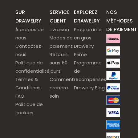
SUR
SERVICE
EXPLOREZ
NOS
DRAWELRY
CLIENT
DRAWELRY
MÉTHODES
DE PAIEMENT
À propos de
Livraison
Programme
nous
Modes de
en gros
Contactez-
paiement
Drawelry
nous
Retours
Prime
Politique de
sous 60
Programme
confidentialité
jours
de
Termes &
Comment
récompenses
Conditions
prendre
Drawelry Blog
FAQ
soin
Politique de
cookies