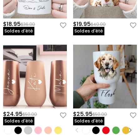
$18.95
$19.95
$36.00
$40.00
Soldes d'été
Soldes d'été
$24.95
$25.95
$50.00
$50.00
Soldes d'été
Soldes d'été