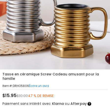
Tasse en céramique Screw Cadeau amusant pour la
famille
Écrire un avis
Item#
:
DRHO5806
$15.95
$30.00
47 % DE REMISE
Paiement sans intérêt avec
Klarna
ou
Afterpay