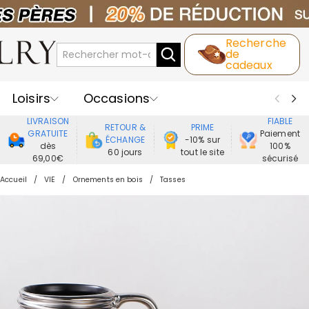
Recherche
de
cadeaux
Loisirs
Occasions
LIVRAISON
FIABLE
RETOUR &
PRIME
Destinataires
Meilleure Ventes
GRATUITE
Paiement
ÉCHANGE
-10% sur
dès
100%
60 jours
tout le site
69,00€
sécurisé
Nouveaux
Bijoux
Maison&Vie
Accueil
VIE
Ornements en bois
Tasses
Vêtement