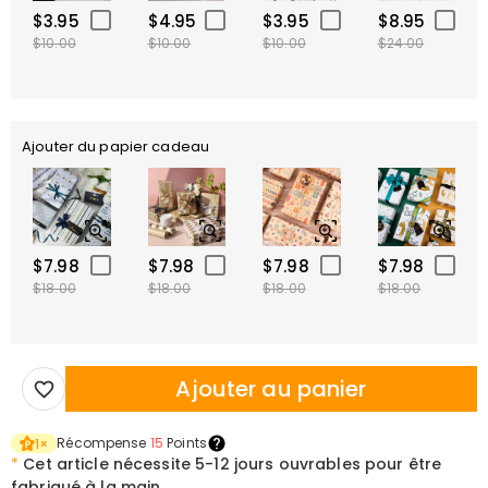
$3.95
$4.95
$3.95
$8.95
$10.00
$10.00
$10.00
$24.00
Ajouter du papier cadeau
$7.98
$7.98
$7.98
$7.98
$18.00
$18.00
$18.00
$18.00
Ajouter au panier
Récompense
15
Points
1
×
*
Cet article nécessite
5-12 jours ouvrables pour être
fabriqué à la main.