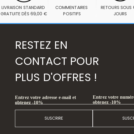
LIVRAISON STANDARD 
COMMENTAIRES 
RETOURS SOUS 6
GRATUITE DÈS 69,00 €
POSITIFS
JOURS
RESTEZ EN
CONTACT POUR
PLUS D'OFFRES !
Entrez votre numéro
Entrez votre adresse e-mail et
obtenez -10%
obtenez -10%
SUSCRIRE
SUSCR