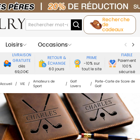
Recherche
de
cadeaux
Loisirs
Occasions
LIVRAISON
FIABLE
RETOUR &
PRIME
Destinataires
Meilleure Ventes
GRATUITE
Paiement
ÉCHANGE
-10% sur
dès
100%
60 jours
tout le site
69,00€
sécurisé
Nouveaux
Bijoux
Maison&Vie
Amateurs de
Golf
Porte-Carte de Score de
Accueil
VIE
Sport
Lovers
Golf
Vêtement