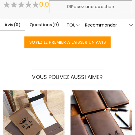
0.0
En savoir plus
Posez une question
Avis
(
0
)
Questions
(
0
)
SOYEZ LE PREMIER À LAISSER UN AVIS
VOUS POUVEZ AUSSI AIMER