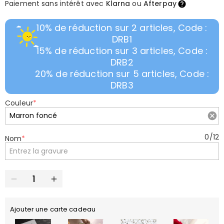
Paiement sans intérêt avec
Klarna
ou
Afterpay
10% de réduction sur 2 articles, Code :
DRB1
15% de réduction sur 3 articles, Code :
DRB2
20% de réduction sur 5 articles, Code :
DRB3
Couleur
*
0
/
12
Nom
*
Ajouter une carte cadeau