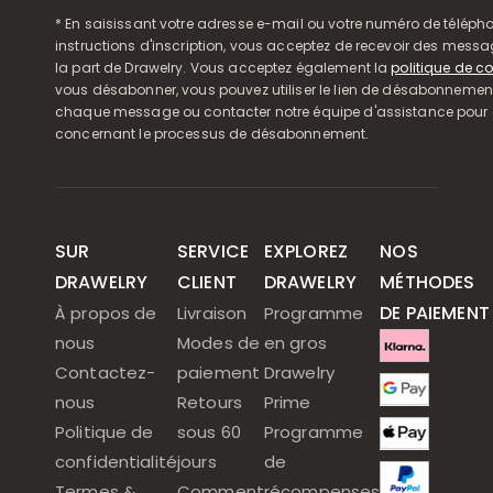
* En saisissant votre adresse e-mail ou votre numéro de télépho
instructions d'inscription, vous acceptez de recevoir des mess
la part de Drawelry. Vous acceptez également la
politique de co
vous désabonner, vous pouvez utiliser le lien de désabonnemen
chaque message ou contacter notre équipe d'assistance pour o
concernant le processus de désabonnement.
SUR
SERVICE
EXPLOREZ
NOS
DRAWELRY
CLIENT
DRAWELRY
MÉTHODES
DE PAIEMENT
À propos de
Livraison
Programme
nous
Modes de
en gros
Contactez-
paiement
Drawelry
nous
Retours
Prime
Politique de
sous 60
Programme
confidentialité
jours
de
Termes &
Comment
récompenses